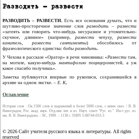
Разводить – развести
РАЗВОДИТЬ – РАЗВЕСТИ.
Есть все основания думать, что и
шутливо-просторечное значение слов
разводить – развести
«затеять или говорить что-нибудь несуразное и утомительно-
скучное, длинное» (например,
развести чепуху, развести
канитель, развести сантименты
) обособилось от
фразеологического единства:
бобы разводить
.
У Чехова в рассказе «Оратор» в речи чиновника: «
Развести
там,
на могиле, какую-нибудь
мантифолию
поцицеронистей, а уж
какое спасибо получишь».
Заметка публикуется впервые по рукописи, сохранившейся в
архиве на одном листке. –
Е. К
,
Оглавление
История слов : Ок.1500 слов и выражений и более 5000 слов, с ними связ. / В. В.
Виноградов; Рос. акад. наук. Отд-ние лит. и яз. Науч. совет “Рус. яз.”. Ин-т рус. яз.
им. В. В. Виноградова. – М., 1999. – 1138 с. ISBN 5-88744-033-3
© 2026 Сайт учителя русского языка и литературы. All rights
reserved