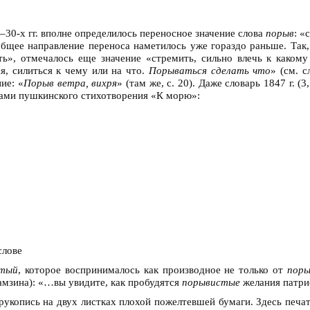
30-х гг. вполне определилось переносное значение слова
порыв
: «
общее направление переноса наметилось уже гораздо раньше. Так
ть», отмечалось еще значение «стремить, сильно влечь к какому
я, силиться к чему или на что.
Порываться сделать что
» (см. c
ие: «
Порыв ветра, вихря
» (там же, с. 20). Даже словарь 1847 г. (3
ками пушкинского стихотворения «К морю»:
слове
стый
, которое воспринималось как производное не только от
поры
рамзина): «…вы увидите, как пробудятся
порывистые
желания патрио
 рукопись на двух листках плохой пожелтевшей бумаги. Здесь печ