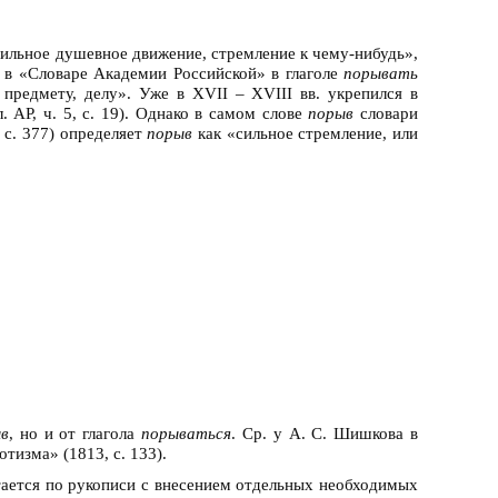
сильное душевное движение, стремление к чему-нибудь»,
, в «Словаре Академии Российской» в глаголе
порывать
 предмету, делу». Уже в XVII – XVIII вв. укрепился в
л. АР, ч. 5, с. 19). Однако в самом слове
порыв
словари
, с. 377) определяет
порыв
как «сильное стремление, или
в
, но и от глагола
порываться
. Ср. у А. С. Шишкова в
тизма» (1813, с. 133).
атается по рукописи с внесением отдельных необходимых