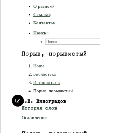
О разном
Cсылки
Контакты
Поиск
Порыв, порывистый
Home
Библиотека
История слов
Порыв, порывистый
В.В. Виноградов
История слов
Оглавление