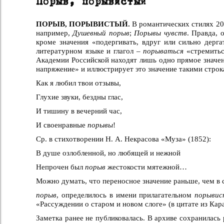
Порыв, порывистый
ПОРЫВ, ПОРЫВИСТЫЙ.
В романтических стилях 20–
например,
Душевный порыв
;
Порывы чувств
. Правда, 
кроме значения «подергивать, вдруг или сильно дерга
литературном языке и глагол –
порываться
«стремитьс
Академии Российской находят лишь одно прямое значен
напряжение» и иллюстрирует это значение такими стро
Как я любил твои отзывы,
Глухие звуки, бездны глас,
И тишину в вечерний час,
И своенравные
порывы
!
Ср. в стихотворении Н. А. Некрасова «Муза» (1852):
В душе озлобленной, но любящей и нежной
Непрочен был
порыв
жестокости мятежной…
Можно думать, что переносное значение раньше, чем в 
порыв
, определилось в имени прилагательном
порыви
«Рассуждении о старом и новом слоге» (в цитате из Ка
Заметка ранее не публиковалась. В архиве сохранилась