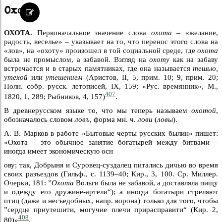
Охота
ОХОТА.
Первоначальное значение слова
охота –
«желание,
радость, веселье» – указывает на то, что перенос этого слова на
«лов», на «охоту» произошел в той социальной среде, где
охота
была не промыслом, а забавой. Взгляд на
охоту
как на забаву
встречается и в старых памятниках, где она называется
тешью,
утехой
или
утешением
(Аристов, II, 5, прим. 10; 9, прим. 20;
Полн. собр. русск. летописей, IX, 159; «Рус. времянник», М.,
407
1820, 1, 289; Рыбников, 4, 157)
.
В древнерусском языке то, что мы теперь называем
охотой
,
обозначалось словом
ловъ
, форма мн. ч.
лови
(
ловы
).
А. В. Марков в работе «Бытовые черты русских былин» пишет:
«Охота – это обычное занятие богатырей между битвами –
иногда имеет экономическую осн
ову; так, Добрыня и Суровец-суздалец питались дичью во время
своих разъездов (Гильф., с. 1139–40; Кир., 3, 100. Ср. Миллер.
Очерки, 181: ”
Охота
Вольги была не забавой, а доставляла пищу
и одежду его дружине-артели“); а иногда богатыри стреляют
птиц (даже и несъедобных, напр. ворона) только для того, чтобы
”сердце приутешити, могучие плечи прирасправити“ (Кир. 2,
408
80)»
.