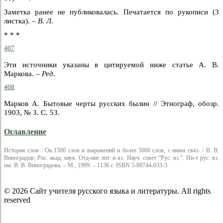
Заметка ранее не публиковалась. Печатается по рукописи (3
листка). –
В. Л
.
* * *
407
Эти источники указаны в цитируемой ниже статье А. В.
Маркова. –
Ред
.
408
Марков А. Бытовые черты русских былин // Этнограф, обозр.
1903, № 3. С. 53.
Оглавление
История слов : Ок.1500 слов и выражений и более 5000 слов, с ними связ. / В. В.
Виноградов; Рос. акад. наук. Отд-ние лит. и яз. Науч. совет “Рус. яз.”. Ин-т рус. яз.
им. В. В. Виноградова. – М., 1999. – 1138 с. ISBN 5-88744-033-3
© 2026 Сайт учителя русского языка и литературы. All rights
reserved