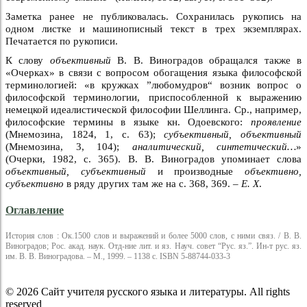
Заметка ранее не публиковалась. Сохранилась рукопись на
одном листке и машинописный текст в трех экземплярах.
Печатается по рукописи.
К слову
объективный
В. В. Виноградов обращался также в
«Очерках» в связи с вопросом обогащения языка философской
терминологией: «в кружках ”любомудров“ возник вопрос о
философской терминологии, приспособленной к выражению
немецкой идеалистической философии Шеллинга. Ср., например,
философские термины в языке кн. Одоевского:
проявление
(Мнемозина, 1824, 1, с. 63);
субъективный, объективный
(Мнемозина, 3, 104);
аналитический, синтетический…
»
(Очерки, 1982, с. 365). В. В. Виноградов упоминает слова
объективный, субъективный
и производные
объективно,
субъективно
в ряду других там же на с. 368, 369. –
Е. X
.
Оглавление
История слов : Ок.1500 слов и выражений и более 5000 слов, с ними связ. / В. В.
Виноградов; Рос. акад. наук. Отд-ние лит. и яз. Науч. совет “Рус. яз.”. Ин-т рус. яз.
им. В. В. Виноградова. – М., 1999. – 1138 с. ISBN 5-88744-033-3
© 2026 Сайт учителя русского языка и литературы. All rights
reserved