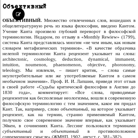
Объективный
ОБЪЕКТИВНЫЙ.
Множество отвлеченных слов, вошедших в
общелитературную речь из языка философии, введено Кантом.
Учение Канта произвело глубокий переворот в философской
терминологии. Недаром, по отзыву в «Monthly Rewiew» (1799),
система Канта представлялась многим «не чем иным, как новым
словарем метафизических терминов». «В качестве образчика
нелепой терминологии Канта рецензент указывает на слова:
architectonic, cosmology, deduction, dynamical, immanent,
intuition, noumenon, phaenomenon, objective, phoronomy,
teleology. Мы извлекли, – пишет критик, – слова самые
неупотребительные или же употребляемые Кантом в самом
необычном значении». Проф. И. И. Лапшин, приведя этот отзыв
в своей работе «Судьбы критической философии в Англии до
1830 года», комментирует: «Все слова, приводимые
рецензентом как бесполезные неологизмы, вошли в современную
философскую терминологию с тем значением, какое им придал
Кант. Так, например, слово
объективный
, на которое указывает
рецензент, как на термин, странно применяемый Кантом,
получило свое современное значение впервые, как указывает
Эйкен, в сочинениях Канта. Лессинг пользовался терминами
субъективный
и
объективный
в противоположном
современному смысле» (ЖМНП, 1902, август, с. 381–382).