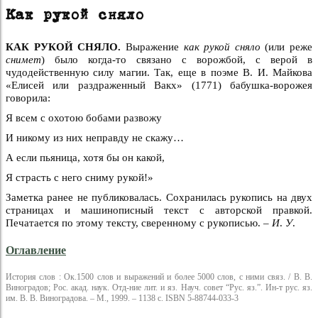
Как рукой сняло
КАК РУКОЙ СНЯЛО.
Выражение
как рукой сняло
(или реже
снимет
) было когда-то связано с ворожбой, с верой в
чудодейственную силу магии. Так, еще в поэме В. И. Майкова
«Елисей или раздраженный Вакх» (1771) бабушка-ворожея
говорила:
Я всем с охотою бобами развожу
И никому из них неправду не скажу…
А если пьяница, хотя бы он какой,
Я страсть с него сниму рукой!»
Заметка ранее не публиковалась. Сохранилась рукопись на двух
страницах и машинописный текст с авторской правкой.
Печатается по этому тексту, сверенному с рукописью. –
И
.
У
.
Оглавление
История слов : Ок.1500 слов и выражений и более 5000 слов, с ними связ. / В. В.
Виноградов; Рос. акад. наук. Отд-ние лит. и яз. Науч. совет “Рус. яз.”. Ин-т рус. яз.
им. В. В. Виноградова. – М., 1999. – 1138 с. ISBN 5-88744-033-3