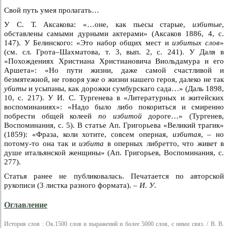
Свой путь умея пролагать…
У С. Т. Аксакова: «…оне, как пьесы старые,
избитые
,
обставлены самыми дурными актерами» (Аксаков 1886, 4, с.
147). У Белинского: «Это набор общих мест и
избитых слов
»
(см. сл. Грота–Шахматова, т. 3, вып. 2, с. 241). У Даля в
«Похождениях Христиана Христиановича Виольдамура и его
Аршета»: «Но пути жизни, даже самой счастливой и
безмятежной, не говоря уже о жизни нашего героя, далеко не так
убиты
и усыпаны, как дорожки сумбурскаго сада…» (Даль 1898,
10, с. 217). У И. С. Тургенева в «Литературных и житейских
воспоминаниях»: «Надо было либо покориться и смиренно
побрести общей колеей
по избитой
дороге…» (Тургенев,
Воспоминания, с. 5). В статье Ап. Григорьева «Великий трагик»
(1859): «Фраза, коли хотите, совсем оперная,
избитая
, – но
потому-то она так и
избита
в оперных либретто, что живет в
душе итальянской женщины» (Ап. Григорьев, Воспоминания, с.
277).
Статья ранее не публиковалась. Печатается по авторской
рукописи (3 листка разного формата). –
И
.
У
.
Оглавление
История слов : Ок.1500 слов и выражений и более 5000 слов, с ними связ. / В. В.