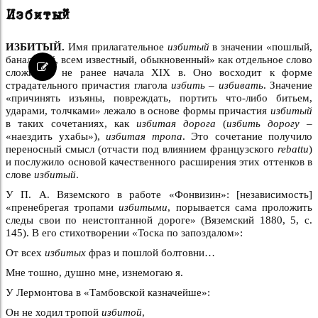
Избитый
ИЗБИТЫЙ.
Имя прилагательное
избитый
в значении «пошлый,
банальный, всем известный, обыкновенный» как отдельное слово
сложилось не ранее начала XIX в. Оно восходит к форме
страдательного причастия глагола
избить – избивать
. Значение
«причинять изъяны, повреждать, портить что-либо битьем,
ударами, толчками» лежало в основе формы причастия
избитый
в таких сочетаниях, как
избитая дорога
(
избить дорогу –
«наездить ухабы»),
избитая тропа
. Это сочетание получило
переносный смысл (отчасти под влиянием французского
rebattu
)
и послужило основой качественного расширения этих оттенков в
слове
избитый
.
У П. А. Вяземского в работе «Фонвизин»: [независимость]
«пренебрегая тропами
избитыми
, порывается сама проложить
следы свои по неистоптанной дороге» (Вяземский 1880, 5, с.
145). В его стихотворении «Тоска по запоздалом»:
От всех
избитых
фраз и пошлой болтовни…
Мне тошно, душно мне, изнемогаю я.
У Лермонтова в «Тамбовской казначейше»:
Он не ходил тропой
избитой
,