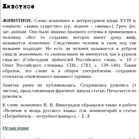
Животное
ЖИВОТНОЕ.
Слово
животное
в литературном языке XVIII в.
означало: «живое существо» (ср.
живот –
«жизнь»). Греч.
ζον
,
лат. animale. Оно было лишено бранного оттенка в применении к
человеку. «Все то создание, которое имеет душу живу,
называется
животное
. Следственно человек и
скот
под сие
название подходят. Но есть ли человек называется в добром
смысле
животным
, то
скотом
иначе не именуется, как в дурном
смысле» (Собеседник любителей Российского слова, ч. 10 //
Опыт Российского словника. СПб., 1783, с. 139–140). Таким
образом, это слово и в общем употреблении сохраняло
отпечаток отвлеченного книжного термина.
Заметка ранее не публиковалась. Сохранилась рукопись (1
листок), представляющая фрагмент начала статьи. Печатается по
рукописи.
К слову
животное
В. В. Виноградов обращался также в работе
«Величие и мощь русского языка» (см. комментарий к статье
«Потребитель – потребительница»). –
Е. X
.
Оглавление