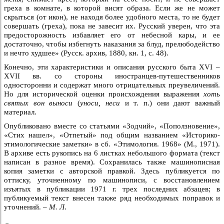
греха в комнате, в которой висят образа. Если же не может
скрыться (от икон), не находя более удобного места, то не будет
совершать (греха), пока не завесит их. Русский уверен, что эта
предосторожность избавляет его от небесной кары, и ее
достаточно, чтобы избегнуть наказания за блуд, прелюбодейство
и нечто худшее» (Русск. архив, 1880, кн. 1, с. 48).
Конечно, эти характеристики и описания русского быта XVI –
XVII вв. со стороны иностранцев-путешественников
односторонни и содержат много отрицательных преувеличений.
Но для исторической оценки происхождения выражения
хоть
святых вон выноси
(
уноси, неси
и т. п.) они дают важный
материал.
Опубликовано вместе со статьями «Зодчий», «Поползновение»,
«Стих нашел», «Отпетый» под общим названием «Историко-
этимологические заметки» в сб. «Этимология. 1968» (М., 1971).
В архиве есть рукопись на 6 листках небольшого формата (текст
написан в разное время). Сохранилась также машинописная
копия заметки с авторской правкой. Здесь публикуется по
оттиску, уточненному по машинописи, с восстановлением
изъятых в публикации 1971 г. трех последних абзацев; в
публикуемый текст внесен также ряд необходимых поправок и
уточнений. –
М. Л
.