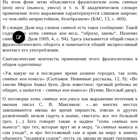
На этом фоне легко объясняется фразеологизм
хоть святых
(
вон
)
неси
(
выноси, уноси
) и т. п. В академическом словаре
применение этого выражения характеризуется слишком широко:
«о чем-либо непристойном, безобразном» (БАС, 13, с. 469).
В словаре Даля под словом
святой
есть такое сообщение: Такой
содом, что
хоть святых вон неси
, “
образа, иконы
“.
Наменял
святых
(cл. Даля 1909, 4, с. 94). Здесь указывается общий смысл
фразеологического оборота и намечается общий экспрессивный
контекст его употребления.
Синтаксические контексты применения этого фразеологизма в
общем однотипны:
«Уж какую он в последнее время ахинею городил, так
хоть
святых вон понеси
» (Салтыков. Невинные рассказы, 12, 9); «Во
хмелю Мирон бывал буен. Дело известное: трезвый ребенка не
обидит, а напьется –
святых вон выноси
» (Бунин. Веселый двор).
О поговорке
хоть святых вон уноси
как выражении почтения к
иконам писал С. В. Максимов: «…во многих местах
завешиваются иконы во время пиршеств, пляски и других
развлечений; нельзя сидеть в шапке, свистать: все это большой
грех. (…) Зато говорят также и надвое ”
хоть святых вон
выноси
“: про тех, которые врут не в меру, ”и
святых выноси
и
сам уходи“, и про бестолковый гам и крик на миру в замену
обычного ”поднялся содом“: пусть св. иконы не видят греховных