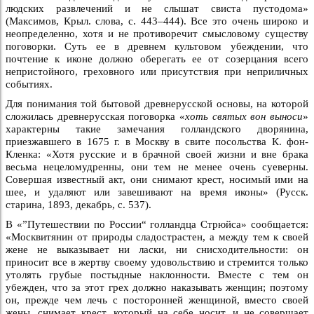
людских развлечений и не слышат свиста пустодома»
(Максимов, Крыл. слова, с. 443–444). Все это очень широко и
неопределенно, хотя и не противоречит смысловому существу
поговорки. Суть ее в древнем культовом убеждении, что
почтение к иконе должно оберегать ее от созерцания всего
непристойного, греховного или присутствия при неприличных
событиях.
Для понимания той бытовой древнерусской основы, на которой
сложилась древнерусская поговорка «
хоть святых вон выноси
»
характерны такие замечания голландского дворянина,
приезжавшего в 1675 г. в Москву в свите посольства К. фон-
Кленка: «Хотя русские и в брачной своей жизни и вне брака
весьма нецеломудренны, они тем не менее очень суеверны.
Совершая известный акт, они снимают крест, носимый ими на
шее, и удаляют или завешивают на время иконы» (Русск.
старина, 1893, декабрь, с. 537).
В «”Путешествии по России“ голландца Стрюйса» сообщается:
«Москвитянин от природы сладострастен, а между тем к своей
жене не выказывает ни ласки, ни снисходительности: он
приносит все в жертву своему удовольствию и стремится только
утолять грубые постыдные наклонности. Вместе с тем он
убежден, что за этот грех должно наказывать женщин; поэтому
он, прежде чем лечь с посторонней женщиной, вместо своей
жены, снимает крест, который на себе носит, и не совершает