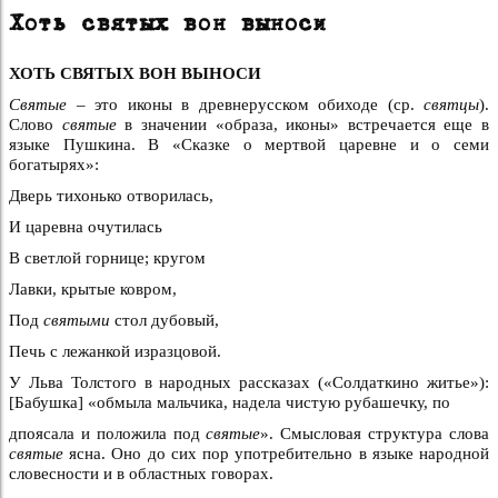
Хоть святых вон выноси
ХОТЬ СВЯТЫХ ВОН ВЫНОСИ
Святые –
это иконы в древнерусском обиходе (ср.
святцы
).
Слово
святые
в значении «образа, иконы» встречается еще в
языке Пушкина. В «Сказке о мертвой царевне и о семи
богатырях»:
Дверь тихонько отворилась,
И царевна очутилась
В светлой горнице; кругом
Лавки, крытые ковром,
Под
святыми
стол дубовый,
Печь с лежанкой изразцовой.
У Льва Толстого в народных рассказах («Солдаткино житье»):
[Бабушка] «обмыла мальчика, надела чистую рубашечку, по
дпоясала и положила под
святые
». Смысловая структура слова
святые
ясна. Оно до сих пор употребительно в языке народной
словесности и в областных говорах.