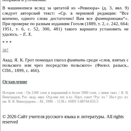
В машинописи вслед за цитатой из «Ревизора» (д. 3, явл. 9)
следует авторский текст: «Ср. в черновой редакции: ”Все
кончено, одного слова достаточно! Вам все
финтирлюшки
“».
При проверке по разным изданиям Гоголя (1889, т. 2, с. 242, 664;
1951, т. 6, с. 52, 300, 481) такого варианта установить не
удалось. –
Е
.
X
.
* * *
387
Акад. Я. К. Грот помещал глагол
финтить
среди «слов, взятых с
польского или чрез посредство польского» (Филол. разыск.,
СПб., 1899, с. 466).
Оглавление
История слов : Ок.1500 слов и выражений и более 5000 слов, с ними связ. / В. В.
Виноградов; Рос. акад. наук. Отд-ние лит. и яз. Науч. совет “Рус. яз.”. Ин-т рус. яз.
им. В. В. Виноградова. – М., 1999. – 1138 с. ISBN 5-88744-033-3
© 2026 Сайт учителя русского языка и литературы. All rights
reserved