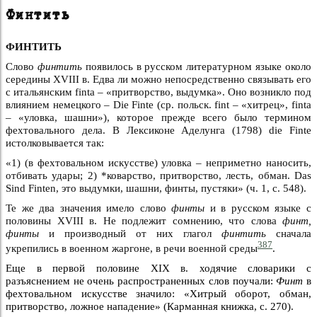
Финтить
ФИНТИТЬ
Слово
финтить
появилось в русском литературном языке около
середины XVIII в. Едва ли можно непосредственно связывать его
с итальянским finta – «притворство, выдумка». Оно возникло под
влиянием немецкого – Die Finte (ср. польск. fint – «хитрец», finta
– «уловка, шашни»), которое прежде всего было термином
фехтовального дела. В Лексиконе Аделунга (1798) die Finte
истолковывается так:
«1) (в фехтовальном искусстве) уловка – неприметно наносить,
отбивать удары; 2) *коварство, притворство, лесть, обман. Das
Sind Finten, это выдумки, шашни, финты, пустяки» (ч. 1, с. 548).
Те же два значения имело слово
финты
и в русском языке с
половины XVIII в. Не подлежит сомнению, что слова
финт,
финты
и производный от них глагол
финтить
сначала
387
укрепились в военном жаргоне, в речи военной среды
.
Еще в первой половине XIX в. ходячие словарики с
разъяснением не очень распространенных слов поучали:
Финт
в
фехтовальном искусстве значило: «Хитрый оборот, обман,
притворство, ложное нападение» (Карманная книжка, с. 270).