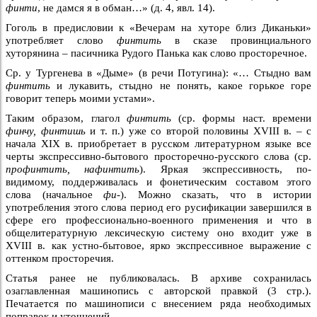
финти
, не дамся я в обман…» (д. 4, явл. 14).
Гоголь в предисловии к «Вечерам на хуторе близ Диканьки»
употребляет слово
финтить
в сказе провинциального
хуторянина – пасичника Рудого Панька как слово просторечное.
Ср. у Тургенева в «Дыме» (в речи Потугина): «… Стыдно вам
финтить
и лукавить, стыдно не понять, какое горькое горе
говорит теперь моими устами».
Таким образом, глагол
финтить
(ср. формы наст. времени
финчу, финтишь
и т. п.) уже со второй половины XVIII в. – с
начала XIX в. приобретает в русском литературном языке все
черты экспрессивно-бытового просторечно-русского слова (ср.
профинтить, нафинтить
). Яркая экспрессивность, по-
видимому, поддерживалась и фонетическим составом этого
слова (начальное
фи-
). Можно сказать, что в истории
употребления этого слова период его русификации завершился в
сфере его профессионально-военного применения и что в
общелитературную лексическую систему оно входит уже в
XVIII в. как устно-бытовое, ярко экспрессивное выражение с
оттенком просторечия.
Статья ранее не публиковалась. В архиве сохранилась
озаглавленная машинопись с авторской правкой (3 стр.).
Печатается по машинописи с внесением ряда необходимых
поправок и уточнений.