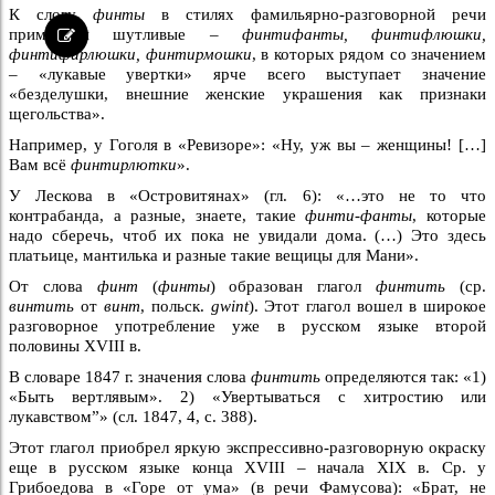
К слову
финты
в стилях фамильярно-разговорной речи
примыкали шутливые –
финтифанты, финтифлюшки,
финтифирлюшки, финтирмошки
, в которых рядом со значением
– «лукавые увертки» ярче всего выступает значение
«безделушки, внешние женские украшения как признаки
щегольства».
Например, у Гоголя в «Ревизоре»: «Ну, уж вы – женщины! […]
Вам всё
финтирлютки
».
У Лескова в «Островитянах» (гл. 6): «…это не то что
контрабанда, а разные, знаете, такие
финти-фанты
, которые
надо сберечь, чтоб их пока не увидали дома. (…) Это здесь
платьице, мантилька и разные такие вещицы для Мани».
От слова
финт
(
финты
) образован глагол
финтить
(ср.
винтить
от
винт
, польск.
gwint
). Этот глагол вошел в широкое
разговорное употребление уже в русском языке второй
половины XVIII в.
В словаре 1847 г. значения слова
финтить
определяются так: «1)
«Быть вертлявым». 2) «Увертываться с хитростию или
лукавством”» (сл. 1847, 4, с. 388).
Этот глагол приобрел яркую экспрессивно-разговорную окраску
еще в русском языке конца XVIII – начала XIX в. Ср. у
Грибоедова в «Горе от ума» (в речи Фамусова): «Брат, не