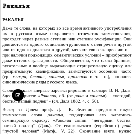
Ракалья
РАКАЛЬЯ
Даже те слова, на которых во все время активного употребления
их в русском языке сохраняется отпечаток заимствования,
проходят через разные ступени или степени русификации. Они
двигаются из одного социально-группового стиля речи в другой
или из одного диалекта в другой, меняют свою экспрессию и –
при наличии подходящих семантических условий – приобретают
даже оттенок вульгарности. Общеизвестно, что слова бранные,
ругательные и вообще выражающие отрицательную оценку или
презрительную квалификацию, заимствуются особенно часто
(ср.
мымра
,
бестия, каналья, прохвост
и т. п.), пополняя
синонимические ряды русского языка.
Слово
ракалья
впервые зарегистрировано в словаре В. И. Даля.
Здесь говорится: «
Ракалия
, об. (от
рaка
и
каналья
) – «негодяй,
бестия, наглый подлец”» (сл. Даля 1882, 4, с. 56).
Вслед за Далем проф. Д. К. Зеленин предлагал такую
этимологию слова
ракалья
, подчеркивая его жаргонно-
семинарскую окраску: «
Ракалия
соmm. ”негодный, бестия,
наглый подлец“ (Даль). От евангельского (еврейского)
ракá
”пустой человек“ (Матф., V, 22). Окончание взято, нужно