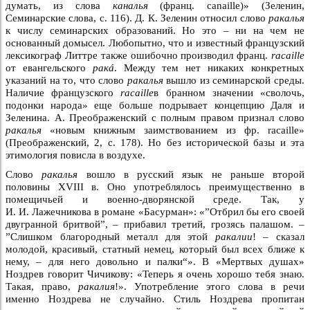
думать, из слова
каналья
(франц. саnаillе)» (Зеленин,
Семинарские слова, с. 116). Д. К. Зеленин относил слово
ракалья
к числу семинарских образований. Но это – ни на чем не
основанный домысел. Любопытно, что и известный французский
лексикограф Литтре также ошибочно производил франц.
racaille
от евангельского
ракá
. Между тем нет никаких конкретных
указаний на то, что слово
ракалья
вышло из семинарской среды.
Наличие французского
racaille
в бранном значении «сволочь,
подонки народа» еще больше подрывает концепцию Даля и
Зеленина. А. Преображенский с полным правом признал слово
ракалья
«новым книжным заимствованием из фр. racaille»
(Преображенский, 2, с. 178). Но без исторической базы и эта
этимология повисла в воздухе.
Слово
ракалья
вошло в русский язык не раньше второй
половины XVIII в. Оно употреблялось преимущественно в
помещичьей и военно-дворянской среде. Так, у
И. И. Лажечникова в романе «Басурман»: «”Отбрил бы его своей
двугранной бритвой”, – прибавил третий, грозясь палашом. –
”Слишком благородный металл для этой
ракалии
! – сказал
молодой, красивый, статный немец, который был всех ближе к
нему, – для него довольно и палки“». В «Мертвых душах»
Ноздрев говорит Чичикову: «Теперь я очень хорошо тебя знаю.
Такая, право,
ракалия
!». Употребление этого слова в речи
именно Ноздрева не случайно. Стиль Ноздрева пропитан