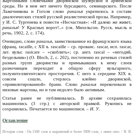
жаргонными словечками дворянской шулерской и армейской
среды. Но в нем нет ничего бурсацкого, семинарского. После
Лажечникова и Гоголя слово
ракалья
укрепилось в составе
диалогических стилей русской реалистической прозы. Например,
у И. С. Тургенева в повести «Несчастная»: «И далеко же живет,
ракалья
! У Красных ворот!..» (см. Михельсон. Русск. мысль и
речь, 1902, 2, с. 174).
Очевидно, слово
ракалья
, заимствованное из французского языка
(франц. racaille, с XII в. rascaille – ср. прованс. rascar, исп. rascar,
лат. вульг. rasicare – «скоблить»; ср. англ. rascal – «негодяй,
бездельник») (О. Вloch, 2, с. 202), постепенно из речевых стилей
разных групп дворянства и примыкавших к нему слоев
разночинцев переходит в общую сферу вульгарного,
полуинтеллигентского просторечия. С него к середине XIX в.
совсем сошло, стерлось клеймо дворянской,
«привилегированной» брани. Слово
ракалья
перекочевало в
низовые жаргоны, но и там недолго было активным.
Статья ранее не публиковалась. В архиве сохранилась
машинопись (3 стр.) с авторской правкой. Рукопись не
сохранилась. Печатается по машинописи. –
И
.
У
.
Оглавление
История слов : Ок.1500 слов и выражений и более 5000 слов, с ними связ. / В. В.