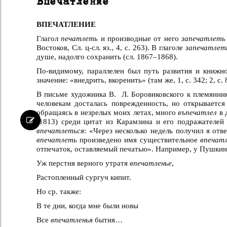
Впечатление
ВПЕЧАТЛЕНИЕ
Глагол
печатлеть
и производные от него
запечатлеть
Востоков, Сл. ц-сл. яз., 4, с. 263). В глаголе
запечатлет
душе, надолго сохранить (сл. 1867–1868).
По-видимому, параллелен был путь развития и книжн
значение: «внедрить, вкоренить» (там же, 1, с. 342; 2, с. 
В письме художника В. Л. Боровиковского к племянник
человекам досталась поврежденность, но открываетс
обращаясь в незрелых моих летах, много
въпечатлел
в 
(1813) среди цитат из Карамзина и его подражателей
впечатлеться
: «Через несколько недель получил я отв
впечатлеть
произведено имя существительное
впечат
отпечаток, оставляемый печатью». Например, у Пушкин
Уж перстня верного утратя
впечатленье
,
Растопленный сургуч кипит.
Но ср. также:
В те дни, когда мне были новы
Все
впечатленья
бытия…