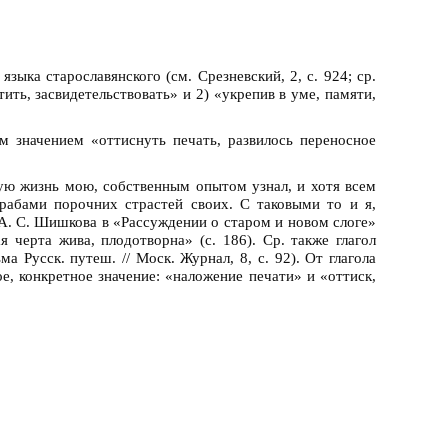
зыка старославянского (см. Срезневский, 2, с. 924; ср.
ить, засвидетельствовать» и 2) «укрепив в уме, памяти,
м значением «оттиснуть печать, развилось переносное
шую жизнь мою, собственным опытом узнал, и хотя всем
рабами порочних страстей своих. С таковыми то и я,
 А. С. Шишкова в «Рассуждении о старом и новом слоге»
я черта жива, плодотворна» (с. 186). Ср. также глагол
 Русск. путеш. // Моск. Журнал, 8, с. 92). От глагола
ое, конкретное значение: «наложение печати» и «оттиск,