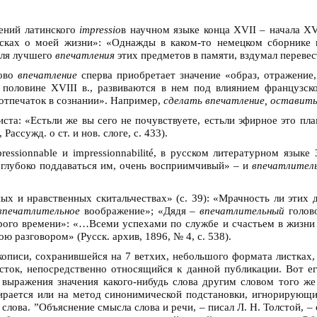
ений латинского
impressio
в научном языке конца XVII – начала XV
ках о моей жизни»: «Однажды в каком-то немецком сборнике н
для лучшего
впечатления
этих предметов в памяти, вздумал перевест
лово
впечатление
сперва приобретает значение «образ, отражение
 половине XVIII в., развиваются в нем под влиянием французс
 отпечаток в сознании». Например,
сделать впечатление, оставить в
та: «Естьли же вы сего не почувствуете, естьли эфирное это пл
ассужд. о ст. и нов. слоге, с. 433).
essionnable и impressionnabilité, в русском литературном языке
 глубоко поддаваться им, очень восприимчивый» – и
впечатлител
х и нравственных скитальчествах» (с. 39): «Мрачность ли этих
впечатлительное
воображение»; «Дядя –
впечатлительный
голово
арого времени»: «…Всеми успехами по службе и счастьем в жизн
ю разговором» (Русск. архив, 1896, № 4, с. 538).
укописи, сохранившейся на 7 ветхих, небольшого формата листках,
сток, непосредственно относящийся к данной публикации. Вот е
выражения значения какого-нибудь слова другим словом того же
ирается или на метод синонимической подстановки, игнорирующи
слова. ”Объяснение смысла слова и речи, – писал Л. Н. Толстой, 