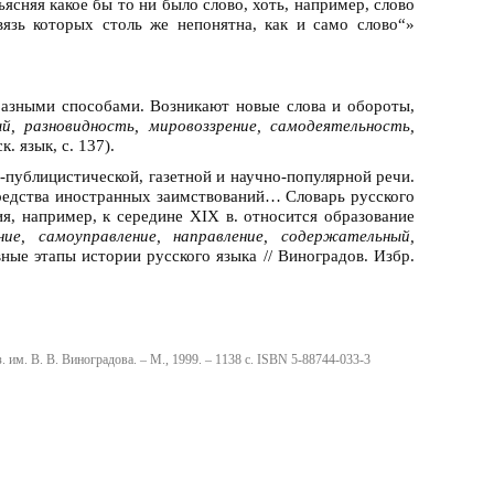
сняя какое бы то ни было слово, хоть, например, слово
вязь которых столь же непонятна, как и само слово“»
азными способами. Возникают новые слова и обороты,
, разновидность, мировоззрение, самодеятельность,
к. язык, с. 137).
-публицистической, газетной и научно-популярной речи.
редства иностранных заимствований… Словарь русского
, например, к середине XIX в. относится образование
ние, самоуправление, направление, содержательный,
ные этапы истории русского языка // Виноградов. Избр.
яз. им. В. В. Виноградова. – М., 1999. – 1138 с. ISBN 5-88744-033-3