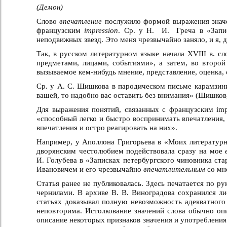
(Демон)
Слово
впечатление
послужило формой выражения знач
французским
impression
. Ср. у Н. И. Греча в «Запис
неподвижных звезд. Это меня чрезвычайно заняло, и я, 
Так, в русском литературном языке начала XVIII в. с
предметами, лицами, событиями», а затем, во второй
вызываемое кем-нибудь мнение, представление, оценка,
Ср. у А. С. Шишкова в пародическом письме карамзинис
вашей, то надобно вас оставить без внимания» (Шишков, Р
Для выражения понятий, связанных с французским impr
«способный легко и быстро воспринимать впечатления,
впечатления и остро реагировать на них».
Например, у Аполлона Григорьева в «Моих литературны
дворянским честолюбием подействовала сразу на мое
И. Голубева в «Записках петербургского чиновника ст
Ивановичем и его чрезвычайно
впечатлительным
со мно
Статья ранее не публиковалась. Здесь печатается по р
чернилами. В архиве В. В. Виноградова сохранился ли
статьях доказывал полную невозможность адекватного 
неповторима. Истолкование значений слова обычно оп
описание некоторых признаков значения и употребления 