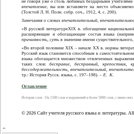
не говоря уже о столь любимых бездарными учителями о
впечатление
, вы или вставляете на место объясняемо
(Толстой Л. Н. Полн. собр. соч., 1912, 4, с. 200).
Замечания о словах
впечатлительный, впечатлительно
«В русской литературеXIX в. обогащение национальн
расширяющие и обогащающие состав языка (напри
причинность, суть
в значении имени существительного
«Во второй половине XIX – начале XX в. нормы литерат
Русский язык становится способным к самостоятельно
языка обогащается множеством отвлеченных выражений
таких слов:
бесправие, бесправный, крепостник, к
бессодержательность, впечатлительный, впечатлител
тр.: История Русск. языка, с. 197–198). –
Е. К
.
Оглавление
История слов : Ок.1500 слов и выражений и более 5000 слов, с ними связ. / 
© 2026 Сайт учителя русского языка и литературы. All r