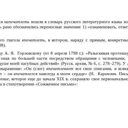
и
напечатлеть
вошли в словарь русского литературного языка из я
ь
рано обозначились переносные значения: 1) «ознаменовать, отмет
ого глагола
впечатлеть
, в котором, наряду с прямым, конкретны
88).
у А. Я. Горловскому (от 8 апреля 1798 г.): «Разыскивая протек
я оная по большей части посредством обращения с человеками, 
душе моей пагубных действий» (Русск. архив, № 6, с. 278–279). У
 выражение: «Он (слог)
впечатлевает
все свои описания, и всяка
ет – он
впечатлелся
навсегда в моем сердце» (Н. Карамзин. Письма
ление
, которое еще до начала XIX в. сохраняло свое первоначальн
а в стихотворении «Сожженное письмо»: