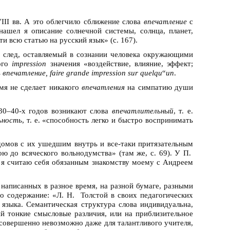
III вв. А это облегчило сближение слова
впечатление
с
ашел я описание солнечной системы, солнца, планет,
и всю статью на русский язык» (с. 167).
, след, оставляемый в сознании человека окружающими
кого
impression
значения «воздействие, влияние, эффект;
печатление, faire grande impression sur quelqu
“
un
.
амя не сделает никакого
впечатления
на симпатию души
 30–40-х годов возникают слова
впечатлительный
, т. е.
ьность
, т. е. «способность легко и быстро воспринимать
 домов с их ушедшим внутрь и все-таки притязательным
ю до всяческого вольнодумства» (там же, с. 69). У П.
и я считаю себя обязанным знакомству моему с Андреем
 написанных в разное время, на разной бумаге, разными
го содержание: «Л. Н. Толстой в своих педагогических
 языка. Семантическая структура слова индивидуальна,
й тонкие смысловые различия, или на приблизительное
– совершенно невозможно даже для талантливого учителя,