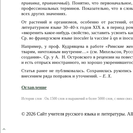
прививка, прививочный
). Понятно, что первоначальное
профессиональных терминов. Показательно, что в слова
всех других значениях.
От растений и организмов, особенно от растений, о
литературном языке 30–40-х годов XIX в. в период ро
«вкоренить какое-нибудь свойство, заставить усвоить 
Ср. во французском языке inoculer la vaccine à qn и inoc
Например, у проф. Кудрявцева в работе «Римские же
тварям, ничтожным внутренне…» (см. Михельсон, Русск. 
создания». Ср. у А. Н. Островского в рецензии на повес
и есть отпрыск иностранного, но хорошо укоренившегос
Статья ранее не публиковалась. Сохранилась рукопись
внесением ряда поправок и уточнений. –
Е
.
X
.
Оглавление
История слов : Ок.1500 слов и выражений и более 5000 слов, с ними связ. / 
© 2026 Сайт учителя русского языка и литературы. All r