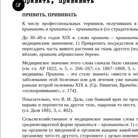
Привить, прививать
ПРИВИТЬ, ПРИВИВАТЬ
К числу профессиональных терминов, получивших в 
прививать
и
привиться – прививаться
(со страдательн
До 30–40-х годов XIX в. слово
привить – прививать
медицинским значением: 1) Прикрепить посредством ви
пересадить часть живого растения на ткань другого (по
яблоню
,
привить абрикосовое дерево
.
Медицинское значение этого слова сначала было связа
(см. сл. АР 1822, ч. 5, с. 266–267; сл. 1867–1868, 3, 
медицины.
Привить –
это стало значить: «ввести в ч
заболевания этой болезнью или для лечения уже нача
раньше второй половины XIX в. [Ср. Никитин, Врачебн. 
«оспопрививание», с. 174].
Показательно, что В. И. Даль, сам бывший врач по про
нарыва и перенести на другое тело, оцарапав то место
(сл. Даля 1881, 3, с. 402).
Сельскохозяйственное и медицинское значения слова
средневозвратной форме
привиться – прививаться
: 1)
на организм (о введенной в организм вакцине какой-ни
организму чего-то другого, стороннего с целью измене