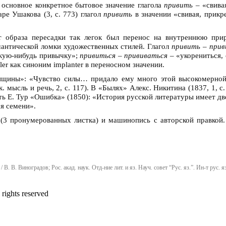
, основное конкретное бытовое значение глагола
привить –
«свивая
ре Ушакова (3, с. 773) глагол
привить
в значении «свивая, прикр
т образа пересадки так легок был перенос на внутреннюю при
мантической ломки художественных стилей. Глагол
привить – при
какую-нибудь привычку»;
привиться – прививаться –
«укорениться, 
uler как синоним implanter в переносном значении.
нщины»: «Чувство силы… придало ему много этой высокомерной
мысль и речь, 2, с. 117). В «Былях» Алекс. Никитина (1837, 1, с
ть Е. Тур «Ошибка» (1850): «История русской литературы имеет две
я семени».
 (3 пронумерованных листка) и машинопись с авторской правкой
В. В. Виноградов; Рос. акад. наук. Отд-ние лит. и яз. Науч. совет “Рус. яз.”. Ин-т рус. 
ights reserved