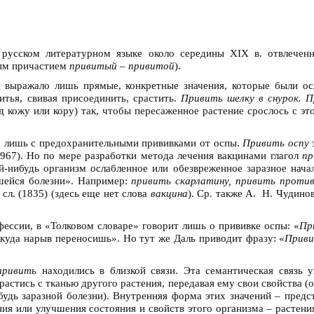
русском литературном языке около середины XIX в. отвлеченн
ым причастием
привитый – привитой
).
выражало лишь прямые, конкретные значения, которые были ос
тья, свивая присоединить, срастить.
Привить шелку в снурок. П
д кожу или кору) так, чтобы пересаженное растение срослось с эт
но лишь с предохранительными прививками от оспы.
Привить оспу
с. 967). Но по мере разработки метода лечения вакцинами глагол
пр
ей-нибудь организм ослабленное или обезвреженное заразное нача
вшейся болезни». Например:
привить скарлатину, привить прот
сл. (1835) (здесь еще нет слова
вакцина
). Ср. также А. Н. Чудино
фессии, в «Толковом словаре» говорит лишь о прививке оспы: «
Пр
, куда нарыв переносишь». Но тут же Даль приводит фразу: «
Приви
привить
находились в близкой связи. Эта семантическая связь у
 срастись с тканью другого растения, передавая ему свои свойства (о
будь заразной болезни). Внутренняя форма этих значений – пред
ния или улучшения состояния и свойств этого организма – растени