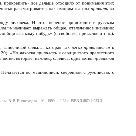
, прикрепить» все дальше отходило от понимания этих
епить» рассматривается как омоним глагола
привить
во
роду человека. И этот перенос происходит в русском
вивать
начинает выражать общее, отвлеченное значение:
сообщиться кому-нибудь» (о свойстве, привычке и т. п.).
, заносчивой силы…, которая так легко
прививается
к
. 20): «Но чахотка
привилась
к сердцу этого прелестного
 ветви, которые, наконец, слились: одна ветвь
прививная
. Печатается по машинописи, сверенной с рукописью, с
яз. им. В. В. Виноградова. – М., 1999. – 1138 с. ISBN 5-88744-033-3