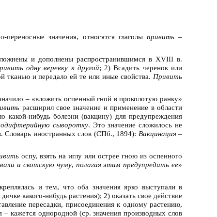
о-переносные значения, относятся глаголы
привить –
ложнены и дополнены распространившимся в XVIII в.
ривить одну веревку к другой
; 2) Всадить черенок или
ой тканью и передало ей те или иные свойства.
Привить
значило – «вложить оспенный гной в проколотую ранку»
ивить
расширил свое значение и применение в области
ло какой-нибудь болезни (вакцину) для предупреждения
иводифтерийную сыворотку
. Это значение сложилось не
в. Словарь иностранных слов (СПб., 1894):
Вакцинация
–
ивить
оспу, взять на иглу или острее гною из оспенного
вали и скотскую чуму
,
полагая этим предупредить ее
»
креплялась и тем, что оба значения ярко выступали в
 дичке какого-нибудь растения); 2) оказать свое действие
ставление пересадки, присоединения к одному растению,
я – кажется однородной (ср. значения производных слов