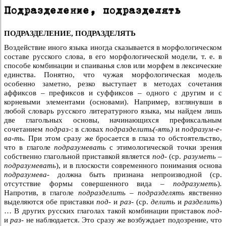
Подразделение, подразделять
ПОДРАЗДЕЛЕНИЕ, ПОДРАЗДЕЛЯТЬ
Воздействие иного языка иногда сказывается в морфологическом
составе русского слова, в его морфологической модели, т. е. в
способе комбинации и спаиванья слов или морфем в лексические
единства. Понятно, что чужая морфологическая модель
особенно заметно, резко выступает в методах сочетания
аффиксов – префиксов и суффиксов – одного с другим и с
корневыми элементами (основами). Например, взглянувши в
любой словарь русского литературного языка, мы найдем лишь
две глагольных основы, начинающихся префиксальным
сочетанием
подраз-
: в словах
подразделить(-ять)
и
подразум-е-
ва-ть.
При этом сразу же бросается в глаза то обстоятельство,
что в глаголе
подразумевать
с этимологической точки зрения
собственно глагольной приставкой является
под-
(ср.
разуметь –
подразумевать
), и в плоскости современного понимания основа
подразумева-
должна быть признана непроизводной (ср.
отсутствие формы совершенного вида –
подразуметь
)
.
Напротив, в глаголе
подразделить – подразделять
явственно
выделяются обе приставки
под-
и
раз-
(ср.
делить
и
разделить
)
… В других русских
глаголах
такой комбинации приставок
под-
и
раз-
не наблюдается. Это сразу же возбуждает подозрение, что