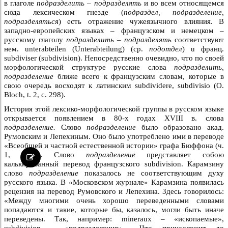
в глаголе
подразделить – подразделять
и во всем относящемся
сюда лексическом гнезде (
подраздел, подразделение,
подразделяться
) есть отражение чужеязычного влияния. В
западно-европейских языках – французском и немецком –
русскому глаголу
подразделить – подразделять
соответствуют
нем. unterabteilen (Unterabteilung) (cp.
подотдел
) u франц.
subdiviser (subdivision). Непосредственно очевидно, что по своей
морфологической структуре русские слова
подразделить,
подразделение
ближе всего к французским словам, которые в
свою очередь восходят к латинским subdividere, subdivisio (O.
Bloch, t. 2, с. 298).
История этой лексико-морфологической группы в русском языке
открывается появлением в 80-х годах XVIII в. слова
подразделение.
Слово
подразделение
было образовано акад.
Румовским и Лепехиным. Оно было употреблено ими в переводе
«Всеобщей и частной естественной истории» графа Бюффона (ч.
1, 1789). Слово
подразделение
представляет собою
калькированный перевод французского subdivision. Карамзину
слово
подразделение
показалось не соответствующим духу
русского языка. В «Московском журнале» Карамзина появилась
рецензия на перевод Румовского и Лепехина. Здесь говорилось:
«Между многими очень хорошо переведенными словами
попадаются и такие, которые бы, казалось, могли быть иначе
переведены. Так, например: mineraux – «ископаемые»,
subdivision – «подразделения»… Что принадлежит до