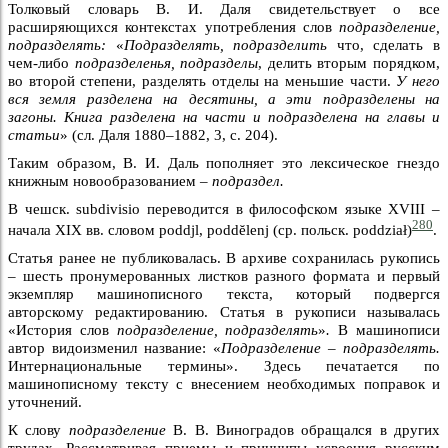
Толковый словарь В. И. Даля свидетельствует о все
расширяющихся контекстах употребления слов
подразделение,
подразделять:
«
Подразделять, подразделить
что, сделать в
чем-либо
подразделенья, подразделы
, делить вторым порядком,
во второй степени, разделять отделы на меньшие части.
У него
вся земля разделена на десятины, а эти подразделены на
загоны. Книга разделена на части и подразделена на главы и
статьи
» (сл. Даля 1880–1882, 3, с. 204).
Таким образом, В. И. Даль пополняет это лексическое гнездо
книжным новообразованием –
подраздел.
В чешск. subdivisio переводится в философском языке XVIII –
280
начала XIX вв. словом poddjl, poddĕlenj (ср. польск. poddział)
.
Статья ранее не публиковалась. В архиве сохранилась рукопись
– шесть пронумерованных листков разного формата и первый
экземпляр машинописного текста, который подвергся
авторскому редактированию. Статья в рукописи называлась
«История слов
подразделение, подразделять
»
.
В машинописи
автор видоизменил название: «
Подразделение – подразделять.
Интернациональные термины». Здесь печатается по
машинописному тексту с внесением необходимых поправок и
уточнений.
К слову
подразделение
В. В. Виноградов обращался в других
трудах. Рассматривая приемы и принципы усвоения русским