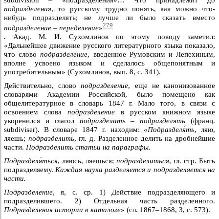
подразделения
, то русскому трудно понять, как можно что-
нибудь подразделять; не лучше ли было сказать вместо
279
подразделение – переделение
»
.
Акад. М. И. Сухомлинов по этому поводу заметил:
«Дальнейшее движение русского литературного языка показало,
что слово
подразделение
, введенное Румовским и Лепехиным,
вполне усвоено языком и сделалось общепонятным и
употребительным» (Сухомлинов, вып. 8, с. 341).
Действительно, слово
подразделение
, еще не канонизованное
словарями Академии Российской, было помещено как
общелитературное в словарь 1847 г. Мало того, в связи с
освоением слова
подразделение
в русском книжном языке
укоренился и глагол
подразделить – подразделять
(франц.
subdiviser). В словаре 1847 г. находим: «
Подразделя́ть
, ляю,
ляешь;
подразделить
, гл. д. Разделенное делить на дробнейшие
части.
Подразделить статьи на параграфы.
Подразделя́ться
, ляюсь, ляешься;
подразделиться
, гл. стр. Быть
подразделяему.
Каждая наука разделяется и подразделяется на
части.
Подразделение
, я, с. ср. 1) Действие подразделяющего и
подразделившего. 2) Отдельная часть разделенного.
Подразделения истории в каталоге
» (сл. 1867–1868, 3, с. 573).