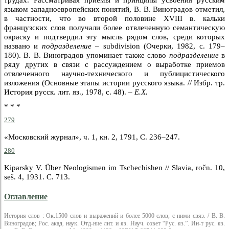
языком западноевропейских понятий, В. В. Виноградов отметил,
в частности, что во второй половине XVIII в. кальки
французских слов получали более отвлеченную семантическую
окраску и подтвердил эту мысль рядом слов, среди которых
названо и
подразделение –
subdivision (Очерки, 1982, с. 179–
180). В. В. Виноградов упоминает также слово
подразделение
в
ряду других в связи с рассуждением о выработке приемов
отвлеченного научно-технического и публицистического
изложения (Основные этапы истории русского языка. // Избр. тр.
История русск. лит. яз., 1978, с. 48). –
Е.X.
* * *
279
«Московский журнал», ч. 1, кн. 2, 1791, С. 236–247.
280
Kiparsky V. Über Neologismen im Tschechishen // Slavia, ročn. 10,
seš. 4, 1931. С. 713.
Оглавление
История слов : Ок.1500 слов и выражений и более 5000 слов, с ними связ. / В. В.
Виноградов; Рос. акад. наук. Отд-ние лит. и яз. Науч. совет “Рус. яз.”. Ин-т рус. яз.