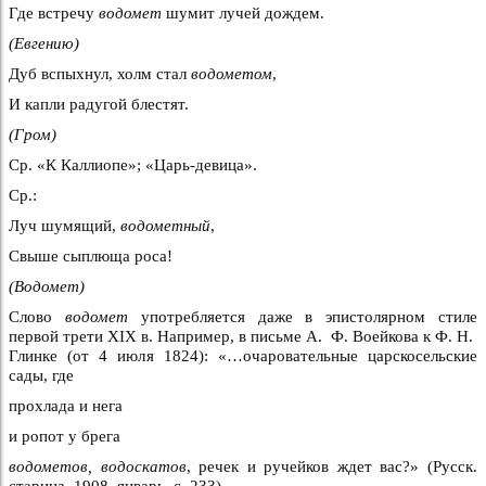
Где встречу
водомет
шумит лучей дождем.
(Евгению)
Дуб вспыхнул, холм стал
водометом
,
И капли радугой блестят.
(Гром)
Ср. «К Каллиопе»; «Царь-девица».
Ср.:
Луч шумящий,
водометный
,
Свыше сыплюща роса!
(Водомет)
Слово
водомет
употребляется даже в эпистолярном стиле
первой трети XIX в. Например, в письме А. Ф. Воейкова к Ф. Н.
Глинке (от 4 июля 1824): «…очаровательные царскосельские
сады, где
прохлада и нега
и ропот у брега
водометов, водоскатов
, речек и ручейков ждет вас?» (Русск.
старина, 1908, январь, с. 233).