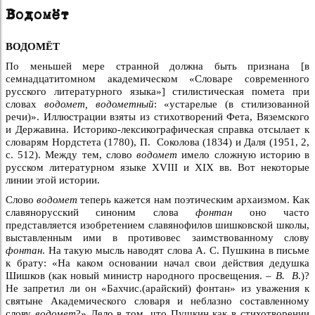
Водомёт
ВОДОМЁТ
По меньшей мере странной должна быть признана [в
семнадцатитомном академическом «Словаре современного
русского литературного языка»] стилистическая помета при
словах
водомет, водометный
: «устарелые (в стилизованной
речи)». Иллюстрации взяты из стихотворений Фета, Вяземского
и Державина. Историко-лексикографическая справка отсылает к
словарям Нордстета (1780), П. Соколова (1834) и Даля (1951, 2,
с. 512). Между тем, слово
водомет
имело сложную историю в
русском литературном языке XVIII и XIX вв. Вот некоторые
линии этой истории.
Слово
водомет
теперь кажется нам поэтическим архаизмом. Как
славянорусский синоним слова
фонтан
оно часто
представляется изобретением славянофилов шишковской школы,
выставленным ими в противовес заимствованному слову
фонтан
. На такую мысль наводят слова А. С. Пушкина в письме
к брату: «На каком основании начал свои действия дедушка
Шишков (как новый министр народного просвещения. –
В. В
.)?
Не запретил ли он «Бахчис.(арайский) фонтан» из уважения к
святыне Академического словаря и неблазно составленному
слову
водомет
?» Дело в том, что Пушкин как в стихотворении