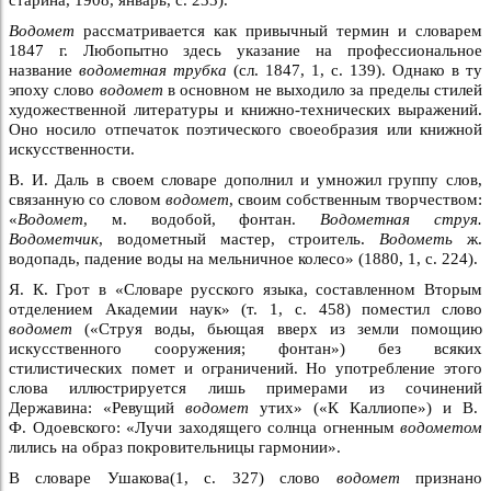
Водомет
рассматривается как привычный термин и словарем
1847 г. Любопытно здесь указание на профессиональное
название
водометная трубка
(сл. 1847, 1, с. 139). Однако в ту
эпоху слово
водомет
в основном не выходило за пределы стилей
художественной литературы и книжно-технических выражений.
Оно носило отпечаток поэтического своеобразия или книжной
искусственности.
В. И. Даль в своем словаре дополнил и умножил группу слов,
связанную со словом
водомет
, своим собственным творчеством:
«
Водомет
, м. водобой, фонтан.
Водометная струя.
Водометчик
, водометный мастер, строитель.
Водометь
ж.
водопадь, падение воды на мельничное колесо» (1880, 1, с. 224).
Я. К. Грот в «Словаре русского языка, составленном Вторым
отделением Академии наук» (т. 1, с. 458) поместил слово
водомет
(«Струя воды, бьющая вверх из земли помощию
искусственного сооружения; фонтан») без всяких
стилистических помет и ограничений. Но употребление этого
слова иллюстрируется лишь примерами из сочинений
Державина: «Ревущий
водомет
утих» («К Каллиопе») и В.
Ф. Одоевского: «Лучи заходящего солнца огненным
водометом
лились на образ покровительницы гармонии».
В словаре Ушакова(1, с. 327) слово
водомет
признано