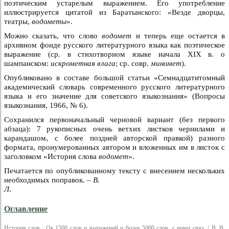
поэтическим устарелым выражением. Его употребление
иллюстрируется цитатой из Баратынского: «Везде дворцы,
театры,
водометы
».
Можно сказать, что слово
водомет
и теперь еще остается в
архивном фонде русского литературного языка как поэтическое
выражение (ср. в стихотворном языке начала XIX в. о
шампанском:
искрометная влага
; ср. совр.
миномет
).
Опубликовано в составе большой статьи «Семнадцатитомный
академический словарь современного русского литературного
языка и его значение для советского языкознания» (Вопросы
языкознания, 1966, № 6).
Сохранился первоначальный черновой вариант (без первого
абзаца): 7 рукописных очень ветхих листков чернилами и
карандашом, с более поздней авторской правкой) разного
формата, пронумерованных автором и вложенных им в листок с
заголовком «История слова
водомет
».
Печатается по опубликованному тексту с внесением нескольких
необходимых поправок. –
В.
Л
.
Оглавление
История слов : Ок.1500 слов и выражений и более 5000 слов, с ними связ. / В. В.