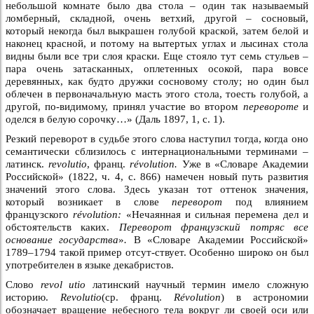
небольшой комнате было два стола – один так называемый
ломберный, складной, очень ветхий, другой – сосновый,
который некогда был выкрашен голубой краской, затем белой и
наконец красной, и потому на вытертых углах и лысинах стола
видны были все три слоя краски. Еще стояло тут семь стульев –
пара очень затасканных, оплетенных осокой, пара вовсе
деревянных, как будто дружки сосновому столу; но один был
облечен в первоначальную масть этого стола, тоесть голубой, а
другой, по-видимому, принял участие во втором
перевороте
и
оделся в белую сорочку…» (Даль 1897, 1, с. 1).
Резкий переворот в судьбе этого слова наступил тогда, когда оно
семантически сблизилось с интернациональными терминами –
латинск.
revolutio
, франц.
révolution.
Уже в «Словаре Академии
Российской» (1822, ч. 4, с. 866) намечен новый путь развития
значений этого слова. Здесь указан тот оттенок значения,
который возникает в слове
переворот
под влиянием
французского
révolution:
«Нечаянная и сильная перемена дел и
обстоятельств каких.
Переворот французский потряс все
основание государства
»
.
В «Словаре Академии Российской»
1789–1794 такой пример отсут-ствует. Особенно широко он был
употребителен в языке декабристов.
Слово
revol utio
латинский научный термин имело сложную
историю.
Revolutio
(ср. франц.
Révolution
) в астрономии
обозначает вращение небесного тела вокруг ли своей оси или