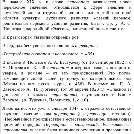
В начале XIX в. в слове
переворот
развивается новое
переносное значение, относящееся к сфере внешней и
внутренней жизни отдельной личности или к той или иной
области культуры, духовного развития: «резкий перелом,
решительная перемена условий развития, быта». Ср. у А. С.
Шишкова в пародийной «Элегии», написанной новым слогом:
И к разговорам ты когда откроешь рот,
В сердцах бесчувственных творишь
переворот
.
(Рассуждение о старом и новом слоге, с. 435).
В письме К. Полевого А. А. Бестужеву (от 16 сентября 1832 г. о
Н. Полевом): «Какой
переворот
в журналистике, в истории и,
уверен, в романе – от его прикосновения! Это поток,
изменяющий силой своей ту почву, по которой льется он»
(Матлы по ист. русск. журн., с. 456). В письме кн. П. А.
Вяземского А. И. Тургеневу (от 30 апреля 1823 г.): «Спасибо за
донесение о важных
переворотах
, случившихся в Вашем
Версале» (А. Тургенев, Переписка, 1, с. 16).
Любопытно, что уже в словаре 1847 г. отражено естественно-
научное значение слова
переворот
(ср.
революция
, revolutio):
«Необычайное происшествие в естественном мире, изменяющее
прежний порядок.
Переворот геологический. Естественные
перевороты
на земле были причиною осушения и превращения