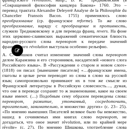
«Сокращенной философии канцлера Бакона» 1760. Это –
перевод трактата Alexandre Deleyerë Analyse de la Philosophie du
Chancelier Fransois Bacon. 1755) применялось слово
преобразование
(ср. французское
reforme
)
.
То же слово
преобразование
, наряду с
преобращение
и
противность
,
служило Тредиаковскому и для перевода франц.
revers.
На фоне
этих церковно-славянских выражений семантическая близость
народно-русского слова
переворот
к передаче значений
французского
révolution
выступала особенно рельефно.
А. С. Шишков считал изменение значений слова
переворот
делом Карамзина и его сторонников, насадителей «нового слога
Российского языка». В «Рассуждении о старом и новом слоге»
(1818) он писал: [нынешние писатели] «…французские имена,
глаголы и целые речи переводят из слова в слово на русской
язык; самопроизвольно принимают их в том же смысле из
Французской литературы в Российскую словесность…, думая,
что оне в переводе сохранят то ж знаменование, какое на своем
языке имеют. (…) Подобным сему образом переведены слова:
переворот, развитие, утончанный, сосредоточить,
трогательно, занимательно
, и множество других» (с. 23– 25).
«По мнению нынешних Писателей великое было бы невежество,
нашед в сочиняемых ими книгах слово
переворот
, не
догадаться, что оное значит révolution, или по крайней мере
révolte» (с. 27). По мнению Шишкова, употребление слова