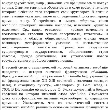
вокруг другого тела, напр., движение или вращение земли вокруг
солнца. Этим же термином обозначается и само время, в течение
которого небесное тело свершает свой круговорот. В связи с
этим
revolutio
указывало также на определенный цикл или период
времени, эпоху. Употребляясь в смысле
оборота
, слово
revolution
приобрело значение
поворота, изменения, крупного
изменения.
Ср., напр.,
революция –
«резкое изменение в
геологическом строении земной поверхности, катаклизм». В
применении к области общественной жизни отсюда могло
возникнуть метафорическое указание на насильственное
ниспровержение правительства страны или разрушение
существующего государственного, общественного строя
классом, прежде угнетенным, для установления нового
государственного и общественного порядка.
В тесной связи с семантической историей латинского
revol utio
находится и история значений французского
révolution.
Французское
révolution
, по указанию E. Gamillscheg, укрепилось
во французском языке XII–XIII столетий в значении «возврат
назад, к исходному пункту», «переворот» (E. Gamillscheg, s.
763). В Dictionnaire étymologique О. Блоха можно найти больше
сведений по истории значений слова
révolution.
Отмечается
здесь старофранцузское значение: «кругооборот, коловращение
времени». Указывается, что из семантической системы
латинского
revolutio
развились основные значения французского