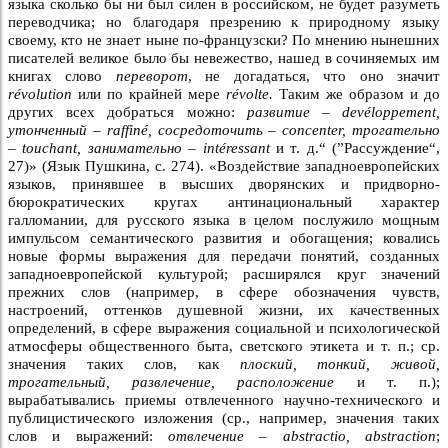
языка сколько бы ни был силен в российском, не будет разуметь
переводчика; но благодаря презрению к природному языку
своему, кто не знает ныне по-французски? По мнению нынешних
писателей великое было бы невежество, нашед в сочиняемых им
книгах слово
переворот
, не догадаться, что оно значит
révolution
или по крайней мере
révolte.
Таким же образом и до
других всех добраться можно:
развитие – devéloppement,
утонченный – raffiné, сосредоточить – concenter, трогательно
– touchant, занимательно – intéressant
и т. д.“ (”Рассуждение“,
27)» (Язык Пушкина, с. 274). «Воздействие западноевропейских
языков, принявшее в высших дворянских и придворно-
бюрократических кругах антинациональный характер
галломании, для русского языка в целом послужило мощным
импульсом семантического развития и обогащения; ковались
новые формы выражения для передачи понятий, созданных
западноевропейской культурой; расширялся круг значений
прежних слов (например, в сфере обозначения чувств,
настроений, оттенков душевной жизни, их качественных
определений, в сфере выражения социальной и психологической
атмосферы общественного быта, светского этикета и т. п.; ср.
значения таких слов, как
плоский, тонкий, живой,
трогательный, развлечение, расположение
и т. п.);
вырабатывались приемы отвлеченного научно-технического и
публицистического изложения (ср., например, значения таких
слов и выражений:
отвлечение
–
abstractio, abstraction
;