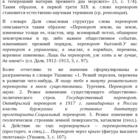
в теперешний материк прежнего дна морского» (3, с. 174).
Таким образом, в первой трети XIX в. слово
переворот
становится естественно-научным термином (ср.
революция
)
.
В словаре Даля смысловая структура слова
переворот
описывается таким образом: «
Переворот
земли, на земле,
измененье толщи ее, пластов, нпр. всемирный потоп, обширное
землетрясенье и пр. либо важное общественное событие,
изменившее прежний порядок,
переворот
бытовой
.У нас
переворот в управлении, в мыслях, в порядках
, перемена,
коренное измененье.
Лишь бы переворот, уж хоть и не лучше,
да иначе
!» (сл. Даля, 1912–1913, 3, с. 97).
Более отчетливо те же значения сформулированы и
разграничены в словаре Ушакова: «1. Резкий перелом, перемена
в развитии чего-нибудь.
Я пишу тебе в минуту решительного
переворота в моем существовании.
Тургенев.
Переворот в
науке.
2. Резкое изменение существующего общественно-
политического строя.
Государственный переворот.
Октябрьский переворот в 1917 г. ликвидировал в России
власть буржуазии и установил диктатуру
пролетариата.Социальный переворот.
3. Резкое изменение в
геологическом строении земной поверхности, катаклизм (геол.).
4. Действие по глаг.
перевернуться – переворотиться
(простореч. и спец.)…
Переворот через крыло
(фигура высшего
пилотажа)» (Ушаков, 3, с. 107).