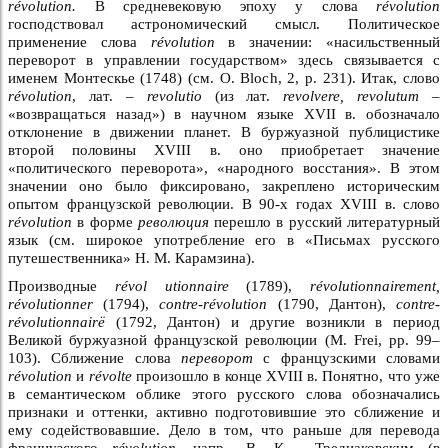
révolution.
В средневековую эпоху у слова
révolution
господствовал астрономический смысл. Политическое
применение слова
révolution
в значении: «насильственный
переворот в управлении государством» здесь связывается с
именем Монтескье (1748) (см. O. Bloch, 2, р. 231). Итак, слово
révolution
, лат. –
revolutio
(из лат.
revolvere, revolutum –
«возвращаться назад») в научном языке XVII в. обозначало
отклонение в движении планет. В буржуазной публицистике
второй половины XVIII в. оно приобретает значение
«политического переворота», «народного восстания». В этом
значении оно было фиксировано, закреплено историческим
опытом французской революции. В 90-х годах XVIII в. слово
révolution
в форме
революция
перешло в русский литературный
язык (см. широкое употребление его в «Письмах русского
путешественника» Н. М. Карамзина).
Производные
révol utionnaire
(1789),
révolutionnairement,
révolutionner
(1794),
contre-révolution
(1790, Дантон),
contre-
révolutionnairë
(1792, Дантон) и другие возникли в период
Великой буржуазной французской революции (M. Frei, pp. 99–
103). Сближение слова
переворот
с французскими словами
révolution
и
révolte
произошло в конце XVIII в. Понятно, что уже
в семантическом облике этого русского слова обозначались
признаки и оттенки, активно подготовившие это сближение и
ему содействовавшие. Дело в том, что раньше для перевода
французского
révolution
, напр., В. К. Тредиаковским (в