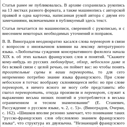
Статья ранее не публиковалась. В архиве сохранилась рукопись
на 13 листках разного формата, а также машинопись с авторской
правкой и одна карточка, написанная рукой автора с двумя его
замечаниями, включаемыми в публикуемый здесь текст.
Статья печатается по машинописи, сверенной с рукописью, и с
внесением некоторых необходимых уточнений и поправок.
В. В. Виноградов неоднократно касался слова
переворот
в связи
с вопросом о иноязычном влиянии на лексику литературного
языка. «Любопытны суждения консервативного филолога начала
XIX в. об этих кальках французских слов и понятий. ”Скажите
кому-нибудь из русских
любомудрие, обзор, небосклон
даже и
без всякой связи с целой речью, он поймет вас: но чтобы понять
трогательные сцены
и
ваши перевороты
, то для сего
непременно потребно знание языка французского. При слове
небосклон
я тотчас воображу склоняющееся небо: но при слове
переворот
, я ничего ясного не могу себе представить: ибо
глагол
переворотить
, откуда произвели и
переворот
, служит к
выражению весьма низких понятий и употребляется в весьма
ограниченном и тесном знаменовании“ (Е. Станевич,
Рассуждение о русском языке, ч. 2, с. 5)». (Виноградов, Очерки,
с. 162). «Шишков вполне резонно замечает, что понимание таких
”русско-французских слов обусловлено знанием французского
языка“, что структура их двуязычна. ”Незнающий французского