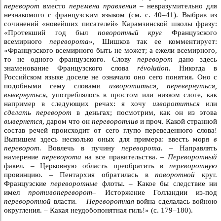
переворот
вместо
перемена правления –
невразумительно для
незнакомого с французским языком (см. с. 40–41). Выбрав из
сочинений «новейших писателей» Карамзинской школы фразу:
«Протекший год был
поворотный круг
Французского
всемирного
переворота
», Шишков так ее комментирует:
«Французского всемирного быть не может; а ежели всемирного,
то не одного французского. Слову
переворот
дано здесь
знаменование Французского слова
révolution.
Никогда в
Российском языке доселе не означало оно сего понятия. Оно с
подобными сему словами
изворотиться, перевернуться,
вывернуться
, употреблялось в простом или низком слоге, как
например в следующих речах: я хочу
изворотиться
или
сделать переворот
в деньгах; посмотрим, как он из этова
вывернется
, даром что он
переворотлив
и проч. Какой странной
состав речей происходит от сего глупо переведенного слова!
Выпишем здесь несколько оных для примера: ввесть моря
в
переворот.
Вовлечь в пучину
переворота. –
Направлять
намерение
переворота
на все правительства. –
Переворотный
факел. – Церковную область преобратить в
переворотную
провинцию. – Пентархия обратилась в
поворотной
круг.
Французские
переворотные
флоты. – Какое бы следствие ни
имел
противопереворот–
Исторжение Голландии из-под
переворотной
власти. –
Переворотная
война сделалась войною
округления. – Какая неудобопонятная гиль!» (с. 179–180).