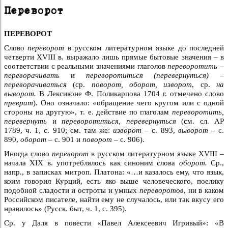
Переворот
ПЕРЕВОРОТ
Слово
переворот
в русском литературном языке до последней
четверти XVIII в. выражало лишь прямые бытовые значения – в
соответствии с реальными значениями глаголов
переворотить –
переворачивать
и
переворотиться (перевернуться) –
переворачиваться
(ср.
поворот, оборот, изворот
, ср.
на
выворот.
В Лексиконе Ф. Поликарпова 1704 г. отмечено слово
преврат
)
.
Оно означало: «обращение чего кругом или с одной
стороны на другую», т. е. действие по глаголам
переворотить,
перевернуть
и
переворотиться, перевернуться
(см. сл. АР
1789, ч. 1, с. 910; см. там же:
изворот –
с. 893,
выворот –
с.
890,
оборот –
с. 901 и
поворот –
с. 906).
Иногда слово
переворот
в русском литературном языке XVIII –
начала XIX в. употреблялось как синоним слова
оборот.
Ср.,
напр., в записках митроп. Платона: «…и казалось ему, что язык,
коим говорил Курций, есть яко выше человеческого,
поелику
подобной сладости и остроты и умных
переворотов
, ни в каком
Российском писателе, найти ему не случалось, или так вкусу его
нравилось» (Русск. быт, ч. 1, с. 395).
Ср. у Даля в повести «Павел Алексеевич Игривый»: «В