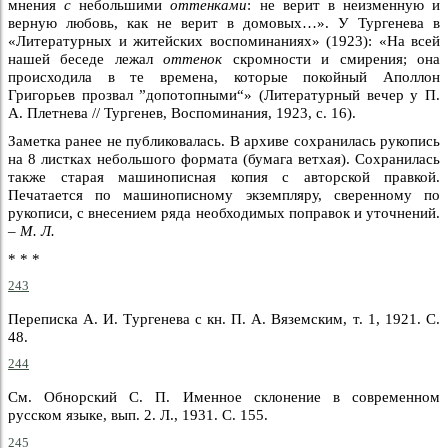
мнения
с
небольшими
оттенками
: не верит в неизменную и
верную любовь, как не верит в домовых…». У Тургенева в
«Литературных и житейских воспоминаниях» (1923): «На всей
нашей беседе лежал
оттенок
скромности и смирения; она
происходила в те времена, которые покойный Аполлон
Григорьев прозвал ”допотопными“» (Литературный вечер у П.
А. Плетнева // Тургенев, Воспоминания, 1923, с. 16).
Заметка ранее не публиковалась. В архиве сохранилась рукопись
на 8 листках небольшого формата (бумага ветхая). Сохранилась
также старая машинописная копия с авторской правкой.
Печатается по машинописному экземпляру, сверенному по
рукописи, с внесением ряда необходимых поправок и уточнений.
–
М. Л.
* * *
243
Переписка А. И. Тургенева с кн. П. А. Вяземским, т. 1, 1921. С.
48.
244
См. Обнорский С. П. Именное склонение в современном
русском языке, вып. 2. Л., 1931. С. 155.
245