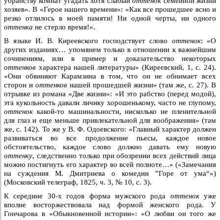
убранству комнат угадать хотя слабый
оттенок
семейной жизни
хозяев». В «Герое нашего времени»: «Как все прошедшее ясно и
резко отлилось в моей памяти! Ни одной черты, ни одного
оттенка
не стерло время!».
В языке И. В. Киреевского господствует слово
оттенок
: «О
других изданиях… упомянем только в отношении к важнейшим
сочинениям, или в пример и доказательство некоторых
оттенков
характера нашей литературы» (Киреевский, 1, с. 24).
«Они обвиняют Карамзина в том, что он не обнимает всех
сторон и
оттенков
нашей прошедшей жизни» (там же, с. 27). В
отрывке из романа «Две жизни»: «И это рабство (перед модой),
эта кукольность давали личику хорошенькому, часто не глупому,
оттенок
какой-то машинальности, нисколько не пленительной
для глаз и еще меньше привлекательной для воображения» (там
же, с. 142). То же у В. Ф. Одоевского: «Главный характер должен
развиваться во все продолжение пьесы, каждое новое
обстоятельство, каждое слово должно давать ему новую
оттенку
, следственно только при обозрении всех действий лица
можно постигнуть его характер во всей полноте…» («Замечания
на суждения М. Дмитриева о комедии ”Горе от ума“»)
(Московский телеграф, 1825, ч. 3, № 10, с. 3).
К середине 30-х годов форма мужского рода
оттенок
уже
вполне восторжествовала над формой женского рода. У
Гончарова в «Обыкновенной истории»: «О любви он того же