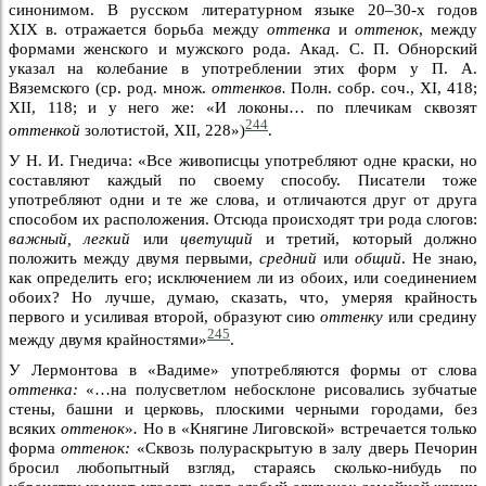
синонимом. В русском литературном языке 20–30-х годов
XIX в. отражается борьба между
оттенка
и
оттенок
, между
формами женского и мужского рода. Акад. С. П. Обнорский
указал на колебание в употреблении этих форм у П. А.
Вяземского (ср. род. множ.
оттенков.
Полн. собр. соч., XI, 418;
XII, 118; и у него же: «И локоны… по плечикам сквозят
244
оттенкой
золотистой, XII, 228»)
.
У Н. И. Гнедича: «Все живописцы употребляют одне краски, но
составляют каждый по своему способу. Писатели тоже
употребляют одни и те же слова, и отличаются друг от друга
способом их расположения. Отсюда происходят три рода слогов:
важный, легкий
или
цветущий
и третий, который должно
положить между двумя первыми,
средний
или
общий
. Не знаю,
как определить его; исключением ли из обоих, или соединением
обоих? Но лучше, думаю, сказать, что, умеряя крайность
первого и усиливая второй, образуют сию
оттенку
или средину
245
между двумя крайностями»
.
У Лермонтова в «Вадиме» употребляются формы от слова
оттенка:
«…на полусветлом небосклоне рисовались зубчатые
стены, башни и церковь, плоскими черными городами, без
всяких
оттенок
»
.
Но в «Княгине Лиговской» встречается только
форма
оттенок:
«Сквозь полураскрытую в залу дверь Печорин
бросил любопытный взгляд, стараясь сколько-нибудь по