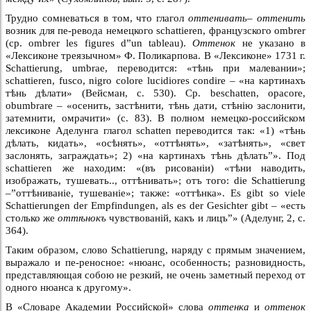
Трудно сомневаться в том, что глагол
оттенивать– оттенить
возник для пе-ревода немецкого schattieren, французского ombrer
(ср. ombrer les figures d”un tableau).
Оттенок
не указано в
«Лексиконе треязычном» Ф. Поликарпова. В «Лексиконе» 1731 г.
Schattierung, umbrae, переводится: «тѣнь при малевании»;
schattieren, fusco, nigro colore lucidiores condire – «на картинахъ
тѣнь дѣлати» (Вейсман, с. 530). Ср. beschatten, opacore,
obumbrare – «осенить, застѣнити, тѣнь дати, стѣнiю заслонити,
затемнити, омрачити» (с. 83). В полном немецко-российском
лексиконе Аделунга глагол schatten переводится так: «1) «тѣнь
дѣлать, кидать», «осѣнять», «оттѣнять», «затѣнять», «свет
заслонять, заграждать»; 2) «на картинахъ тѣнь дѣлать”». Под
schattieren же находим: «(въ рисованiи) «тѣни наводить,
изображать, тушевать.., оттѣнивать»; отъ того: die Schattierung
–”оттѣниванiе, тушеванiе»; также: «оттѣнка». Es gibt so viele
Schattierungen der Empfindungen, als es der Gesichter gibt – «есть
столько же
оттѣнокъ
чувствованiй, какъ и лицъ”» (Аделунг, 2, с.
364).
Таким образом, слово Schattierung, наряду с прямым значением,
выражало и пе-реносное: «нюанс, особенность; разновидность,
представляющая собою не резкий, не очень заметный переход от
одного нюанса к другому».
В «Словаре Академии Российской» слова
оттенка
и
оттенок