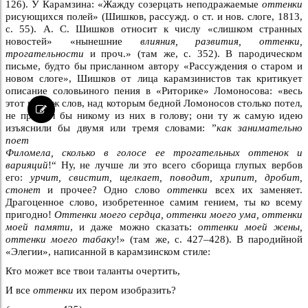
126). У Карамзина: «Жажду созерцать неподражаемые
оттенки
рисующихся полей» (Шишков, рассужд. о ст. и нов. слоге, 1813,
с. 55). А. С. Шишков относит к числу «слишком странных
новостей» «нынешние
влияния, развития, оттенки,
трогательности
и проч.» (там же, с. 352). В пародическом
письме, будто бы присланном автору «Рассуждения о старом и
новом слоге», Шишков от лица карамзинистов так критикует
описание соловьиного пения в «Риторике» Ломоносова: «весь
этот кортеж слов, над которым бедной Ломоносов столько потел,
не пришел бы никому из них в голову; они ту ж самую идею
изъяснили бы двумя или тремя словами: ”
как занимательно
поет
Филомела, сколько в голосе ее трогательных оттенок и
варияций
!“ Ну, не лучше ли это всего сборища глупых вербов
его:
урчит, свистит, щелкает, поводит, хрипит, дробит,
стонет
и прочее? Одно слово
оттенки
всех их заменяет.
Драгоценное слово, изобретенное самим гением, ты ко всему
пригодно!
Оттенки моего сердца, оттенки моего ума, оттенки
моей памяти
, и даже можно сказать:
оттенки моей жены,
оттенки моего табаку
!» (там же, с. 427–428). В пародийной
«Элегии», написанной в карамзинском стиле:
Кто может все твои таланты очертить,
И все
оттенки
их пером изобразить?