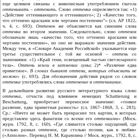
еще целиком связаны с живописным употреблением глагола
оттенивать – оттенить.
Слово
оттенка
опрелеляется так: «1)
«Действие оттенивающего и оттенившего»; 2) «Качество того,
что оттенено красками или чертами постепенно”» (сл. АР 1822,
ч. 4, с. 693).
Оттенок
же объясняется как синоним слова
оттенка
во втором значении. Следовательно, слово
оттенок
обозначало лишь «качество того, что оттенено красками или
чертами постепенно», но оно не выражало значения действия.
Между тем, в «Словаре Академии Российской» указывается еще
третье существительное с той же основой –
оттень
со
значениями: «1) «Край тени, освещенный частью светлозарного
тела».
Оттень земли в затмении луны
; 2)* «Различие едва
приметное».
В словах бывают оттени, которых объяснить не
можно
» (с. 693). Для обозначения действия рядом со словом
оттенка
употреблялись слова
оттенение
и
оттенивание.
В дальнейшем развитии русского литературного языка слово
оттенка
, отчасти под влиянием немецких Schattierung и
Beschattung, приобретает переносное значение: «тонкое
различие, едва приметная разность» (сл. 1867–1868, 3, с. 283).
Ср.: «Ничто не может быть прекраснее тех картин, в которых
представлен здесь фанатизм со всеми его
оттенками
» (Моск.
журн. 1792, 8, с. 160). «Где сливается столько ощущений, где
столько разных
оттенок
, где столько поэзии, как в любви»
(«Апполон». Перевод Н. М. Карамзина // Моск. журн., 1792, 8, с.