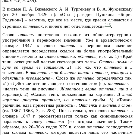
(там же, с. 435).
В письме П. А. Вяземского А. И. Тургеневу и В. А. Жуковскому
(от 20 ноября 1826 г.): «Она [трагедия Пушкина «Борис
Годунов»] – картина, где все на месте, где краски сливаются
в
243
стройных
оттенках
, и ничего нет отделяющегося»
.
Слово
оттень
постепенно выходит из общелитературного
употребления в переносном значении. Уже в архаистическом
словаре 1847 г. слово
оттень
в переносном значении
определяется посредством ссылки на более употребительный
синоним, именно на слово
оттенка
. «
Оттень
, и, с. ж. 1) «Край
тени, освещенный частью светозарного тела».
Оттень земли в
луне во время ее затмения.
2) «То же, что
оттенка
в 3
значении».
В значении слов бывают такие оттени, которых и
объяснить невозможно
»
.
Слово же
оттенка
определяется так:
«1) «Действие оттенивающего и оттенившего» (ср.
оттенять –
«делать тени на рисунке».
Живописец верно оттенил лица в
картине
). 2) «Самые тени, положенные на картине».
В этой
картине рисунок правилен, но оттенки грубы.
3) «Тонкое
различие, едва приметная разность».
Оттенки в значении слов
»
(сл. 1867–1868, 3, с. 283). Показательно, что слово
оттенок
в
словаре 1847 г. рассматривается только как синонимическая
параллель к слову
оттенка
(во втором значении). Таким
образом, до 20–30-х годов XIX в. слово
оттенка
господствует
над словом
оттенок
, которое является лишь его частичным