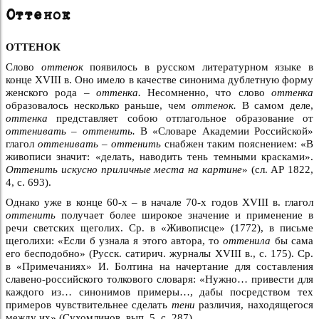
Оттенок
ОТТЕНОК
Слово
оттенок
появилось в русском литературном языке в
конце XVIII в. Оно имело в качестве синонима дублетную форму
женского рода –
оттенка.
Несомненно, что слово
оттенка
образовалось несколько раньше, чем
оттенок.
В самом деле,
оттенка
представляет собою отглагольное образование от
оттенивать – оттенить.
В «Словаре Академии Российской»
глагол
оттенивать – оттенить
снабжен таким пояснением: «В
живописи значит: «делать, наводить тень темными красками».
Оттенить искусно приличные места на картине
» (сл. АР 1822,
4, с. 693).
Однако уже в конце 60-х – в начале 70-х годов XVIII в. глагол
оттенить
получает более широкое значение и применение в
речи светских щеголих. Ср. в «Живописце» (1772), в письме
щеголихи: «Если б узнала я этого автора, то
оттенила
бы сама
его бесподобно» (Русск. сатирич. журналы XVIII в., с. 175). Ср.
в «Примечаниях» И. Болтина на начертание для составления
славено-российского толкового словаря: «Нужно… привести для
каждого из… синонимов примеры…, дабы посредством тех
примеров чувствительнее сделать
тени
различия, находящегося
между их» (Сухомлинов, вып. 5, с. 287).