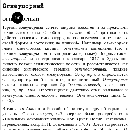
Огнеупорный
ОГНЕУПОРНЫЙ
Термин
огнеупорный
сейчас широко известен и за пределами
технического языка. Он обозначает: «способный противостоять
действию высокой температуры, не воспламеняясь и не изменяя
своей формы и состояния; не плавкий». Например,
огнеупорная
глина,
огнеупорный
кирпич,
огнеупорные
материалы (ср. в
технике
огнеупоры –
«огнеупорные материалы»). Впервые слово
огнеупорный
зарегистрировано в словаре 1847 г. Здесь оно
лишено всякой стилистической пометы и рассматривается как
синоним химического термина
огнепостоянный
, позднее
вытесненного словом
огнеупорный. Огнеупорный
определяется
так: «упорствующий силе огня; огнепостоянный.
Огнеупорные
тигели, плавильные горшки». Ср.
Огнепостоянный
, ая, ое, – нен,
нна, о,
пр. Хим.
Противящийся действию огня; неплавкий и
нелетучий.
Огнепостоянный
камень.
Огнепостоянная
глина (3,
с. 45).
В словарях Академии Российской ни тот, ни другой термин не
указаны. Слово
огнеупорный
впервые было употреблено в
«Начальных основаниях химии» Йог. Христ. Полик. Эркслебена,
переведенных акад. Н. П. Соколовым в 1788 г. Здесь встречается
термин тела
огнеупорные – refractaria
(ср. франц. réfractraire. –
В.