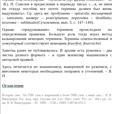
В.
). П. Соколов в предисловии к переводу писал: «…я, не имея
ни откуда пособия, все почти термины должен был вновь
выдумывать». Ср. здесь же:
продушины –
spiracula;
насыщенный
–
saturatum; низверг – praecipitatum;
перегонка –
destillatio;
возгонка –
sublimatio(Сухомлинов, вып. 3, с. 147–149).
Однако «придумывание» терминов происходило по
определенным правилам. Большую роль тогда играл метод
калькирования немецких терминов. Термины
огнепостоянный
и
огнеупорный
соответствуют немецким
feuerfest, feuersicher.
Заметка ранее не публиковалась. В архиве есть рукопись – два
листка разного формата – и один экземпляр машинописи с
авторской правкой.
Здесь печатается по машинописи, выверенной по рукописи, с
внесением некоторых необходимых поправок и уточнений. –
В.
П.
Оглавление
История слов : Ок.1500 слов и выражений и более 5000 слов, с ними связ. / В. В.
Виноградов; Рос. акад. наук. Отд-ние лит. и яз. Науч. совет “Рус. яз.”. Ин-т рус. яз.
им. В. В. Виноградова. – М., 1999. – 1138 с. ISBN 5-88744-033-3