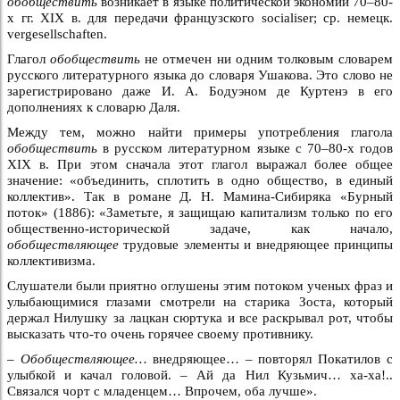
обобществить
возникает в языке политической экономии 70–80-
х гг. XIX в. для передачи французского socialiser; ср. немецк.
vergesellschaften.
Глагол
обобществить
не отмечен ни одним толковым словарем
русского литературного языка до словаря Ушакова. Это слово не
зарегистрировано даже И. А. Бодуэном де Куртенэ в его
дополнениях к словарю Даля.
Между тем, можно найти примеры употребления глагола
обобществить
в русском литературном языке с 70–80-х годов
XIX в. При этом сначала этот глагол выражал более общее
значение: «объединить, сплотить в одно общество, в единый
коллектив». Так в романе Д. Н. Мамина-Сибиряка «Бурный
поток» (1886): «Заметьте, я защищаю капитализм только по его
общественно-исторической задаче, как начало,
обобществляющее
трудовые элементы и внедряющее принципы
коллективизма.
Слушатели были приятно оглушены этим потоком ученых фраз и
улыбающимися глазами смотрели на старика Зоста, который
держал Нилушку за лацкан сюртука и все раскрывал рот, чтобы
высказать что-то очень горячее своему противнику.
–
Обобществляющее…
внедряющее… – повторял Покатилов с
улыбкой и качал головой. – Ай да Нил Кузьмич… ха-ха!..
Связался чорт с младенцем… Впрочем, оба лучше».