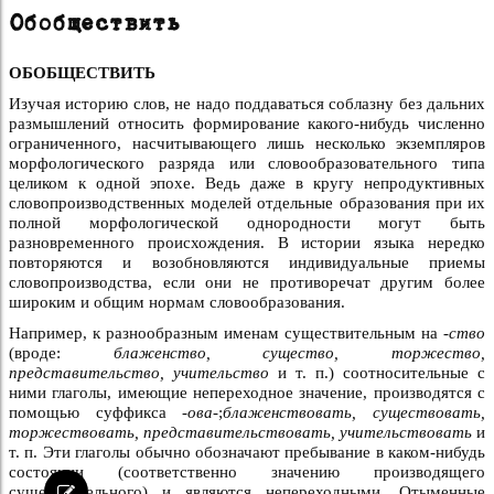
Обобществить
ОБОБЩЕСТВИТЬ
Изучая историю слов, не надо поддаваться соблазну без дальних
размышлений относить формирование какого-нибудь численно
ограниченного, насчитывающего лишь несколько экземпляров
морфологического разряда или словообразовательного типа
целиком к одной эпохе. Ведь даже в кругу непродуктивных
словопроизводственных моделей отдельные образования при их
полной морфологической однородности могут быть
разновременного происхождения. В истории языка нередко
повторяются и возобновляются индивидуальные приемы
словопроизводства, если они не противоречат другим более
широким и общим нормам словообразования.
Например, к разнообразным именам существительным на
-ство
(вроде:
блаженство, существо, торжество,
представительство, учительство
и т. п.) соотносительные с
ними глаголы, имеющие непереходное значение, производятся с
помощью суффикса
-ова-
;
блаженствовать, существовать,
торжествовать, представительствовать, учительствовать
и
т. п. Эти глаголы обычно обозначают пребывание в каком-нибудь
состоянии (соответственно значению производящего
существительного) и являются непереходными. Отыменные