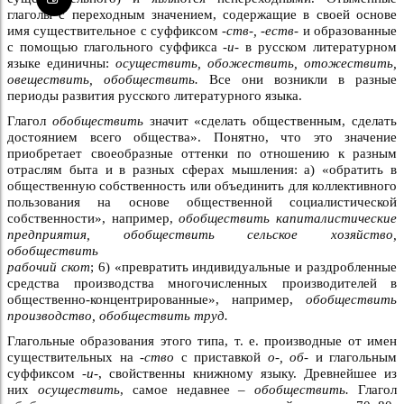
глаголы с переходным значением, содержащие в своей основе
имя существительное с суффиксом
-ств-, -еств-
и образованные
с помощью глагольного суффикса
-и-
в русском литературном
языке единичны:
осуществить, обожествить, отожествить,
овеществить, обобществить.
Все они возникли в разные
периоды развития русского литературного языка.
Глагол
обобществить
значит «сделать общественным, сделать
достоянием всего общества». Понятно, что это значение
приобретает своеобразные оттенки по отношению к разным
отраслям быта и в разных сферах мышления: а) «обратить в
общественную собственность или объединить для коллективного
пользования на основе общественной социалистической
собственности», например,
обобществить капиталистические
предприятия, обобществить сельское хозяйство,
обобществить
рабочий скот
; 6) «превратить индивидуальные и раздробленные
средства производства многочисленных производителей в
общественно-концентрированные», например,
обобществить
производство, обобществить труд.
Глагольные образования этого типа, т. е. производные от имен
существительных на
-ство
с приставкой
о-, об-
и глагольным
суффиксом
-и-
, свойственны книжному языку. Древнейшее из
них
осуществить
, самое недавнее –
обобществить.
Глагол