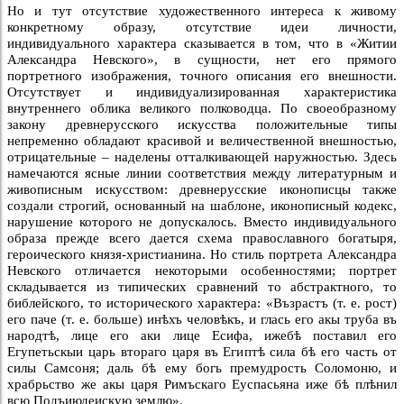
Но и тут отсутствие художественного интереса к живому
конкретному образу, отсутствие идеи личности,
индивидуального характера сказывается в том, что в «Житии
Александра Невского», в сущности, нет его прямого
портретного изображения, точного описания его внешности.
Отсутствует и индивидуализированная характеристика
внутреннего облика великого полководца. По своеобразному
закону древнерусского искусства положительные типы
непременно обладают красивой и величественной внешностью,
отрицательные – наделены отталкивающей наружностью. Здесь
намечаются ясные линии соответствия между литературным и
живописным искусством: древнерусские иконописцы также
создали строгий, основанный на шаблоне, иконописный кодекс,
нарушение которого не допускалось. Вместо индивидуального
образа прежде всего дается схема православного богатыря,
героического князя-христианина. Но стиль портрета Александра
Невского отличается некоторыми особенностями; портрет
складывается из типических сравнений то абстрактного, то
библейского, то исторического характера: «Възрастъ (т. е. рост)
его паче (т. е. больше) инѣхъ человѣкъ, и глась его акы труба въ
народтѣ, лице его аки лице Есифа, ижебѣ поставил его
Егупетьскыи царь втораго царя въ Египтѣ сила бѣ его часть от
силы Самсоня; даль бѣ ему богь премудрость Соломоню, и
храбрьство же акы царя Римъскаго Еуспасьяна иже бѣ плѣнил
всю Подъиюдеискую землю».