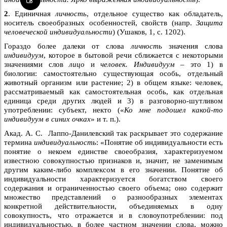
2
. Единичная
личность
, отдельное существо как обладатель,
носитель своеобразных особенностей, свойств (напр.
Защита
человеческой индивидуальности
) (Ушаков, 1, с. 1202).
Гораздо более далеки от слова
личность
значения слова
индивидуум
, которое в бытовой речи сближается с некоторыми
значениями слов
лицо
и
человек. Индивидуум
– это 1) в
биологии: самостоятельно существующая особь, отдельный
животный организм или растение; 2) в общем языке: человек,
рассматриваемый как самостоятельная особь, как отдельная
единица среди других людей и 3) в разговорно-шутливом
употреблении: субъект, некто («
Ко мне подошел какой-то
индивидуум в синих очках
» и т. п.).
Акад. А. С. Лаппо-Данилевский так раскрывает это содержание
термина
индивидуальность
: «Понятие об индивидуальности есть
понятие о некоем единстве своеобразия, характеризуемом
известною совокупностью признаков и, значит, не заменимым
другим каким-либо комплексом в его значении. Понятие об
индивидуальности характеризуется богатством своего
содержания и ограниченностью своего объема; оно содержит
множество представлений о разнообразных элементах
конкретной действительности, объединяемых в одну
совокупность, что отражается и в словоупотреблении: под
индивидуальностью, в более частном значении слова, можно