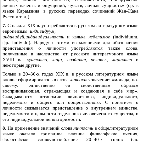
личных качеств и ощущений, чувств, личная сущность» (ср. в
языке Карамзина, в русских переводах сочинений Жан-Жака
Руссо и т. д.).
7
. С начала XIX в. употребляются в русском литературном языке
европеизмы:
индивидуум,
индивидуй,индивидуальность
и калька
неделимое
(individuum,
фр. individu). Наряду с этими выражениями для обозначения
представления о личности употребляются также слова,
полученные в наследство от русского литературного языка
XVIII в.:
существо, лицо, создание, человек, характер
и
некоторые другие.
Только в 20–30-х годах XIX в. в русском литературном языке
вполне сформировалось в слове
личность
значение: «монада, по-
своему, единственно ей свойственным образом
воспринимающая, отражающая и создающая в себе мир».
Складываются антиномии личностного, индивидуального,
неделимого и общего или общественного. С понятием о
личности связывается представление о внутреннем единстве,
неделимости и цельности отдельного человеческого существа, о
его индивидуальной неповторимости.
8
. На применение значений слова
личность
в общелитературном
языке оказали громадное влияние философские учения,
философское словоупотребление 20–40-х годов (ср.