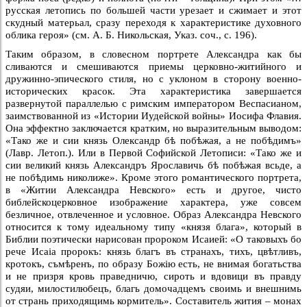
русская летопись по большей части урезает и сжимает и этот
скудный матерьал, сразу переходя к характеристике духовного
облика героя» (см. А. Б. Никольская, Указ. соч., с. 196).
Таким образом, в словесном портрете Александра как бы
сливаются и смешиваются приемы церковно-житийного и
дружинно-эпического стиля, но с уклоном в сторону военно-
исторических красок. Эта характеристика завершается
развернутой параллелью с римским императором Веспасианом,
заимствованной из «Истории Иудейской войны» Иосифа Флавия.
Она эффектно заключается кратким, но выразительным выводом:
«Тако же и сии князь Олександр бѣ побѣжая, а не побѣдимъ»
(Лавр. Летоп.). Или в Первой Софийской Летописи: «Тако же и
сии великий князь Александръ Ярославичь бѣ побѣжая всьде, а
не побѣдимь николиже». Кроме этого романтического портрета,
в «Житии Александра Невского» есть и другое, чисто
библейскоцерковное изображение характера, уже совсем
безличное, отвлеченное и условное. Образ Александра Невского
относится к тому идеальному типу «князя блага», который в
Библии поэтически нарисован пророком Исаией: «О таковыхъ бо
рече Исаiа пророкъ: князь благъ въ странахъ, тихъ, цвѣтливъ,
кротокъ, съмѣренъ, по образу Божiю есть, не внимая богатьства
и не призря кровь праведничю, сироть и вдовици въ правду
судяи, милостилюбецъ, благь домочадцемъ своимь и внешнимь
от странь приходящимь кормитель». Составитель жития – монах