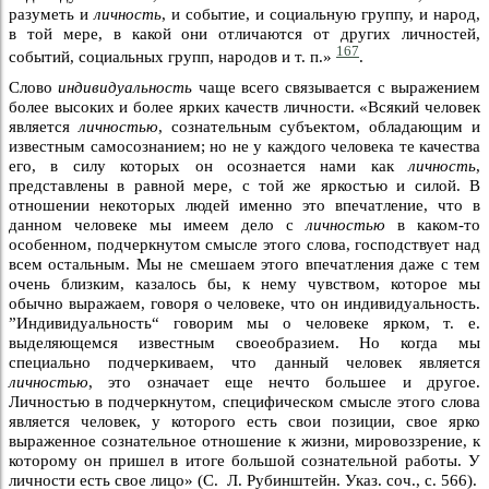
разуметь и
личность
, и событие, и социальную группу, и народ,
в той мере, в какой они отличаются от других личностей,
167
событий, социальных групп, народов и т. п.»
.
Слово
индивидуальность
чаще всего связывается с выражением
более высоких и более ярких качеств личности. «Всякий человек
является
личностью
, сознательным субъектом, обладающим и
известным самосознанием; но не у каждого человека те качества
его, в силу которых он осознается нами как
личность
,
представлены в равной мере, с той же яркостью и силой. В
отношении некоторых людей именно это впечатление, что в
данном человеке мы имеем дело с
личностью
в каком-то
особенном, подчеркнутом смысле этого слова, господствует над
всем остальным. Мы не смешаем этого впечатления даже с тем
очень близким, казалось бы, к нему чувством, которое мы
обычно выражаем, говоря о человеке, что он индивидуальность.
”Индивидуальность“ говорим мы о человеке ярком, т. е.
выделяющемся известным своеобразием. Но когда мы
специально подчеркиваем, что данный человек является
личностью
, это означает еще нечто большее и другое.
Личностью в подчеркнутом, специфическом смысле этого слова
является человек, у которого есть свои позиции, свое ярко
выраженное сознательное отношение к жизни, мировоззрение, к
которому он пришел в итоге большой сознательной работы. У
личности есть свое лицо» (С. Л. Рубинштейн. Указ. соч., с. 566).