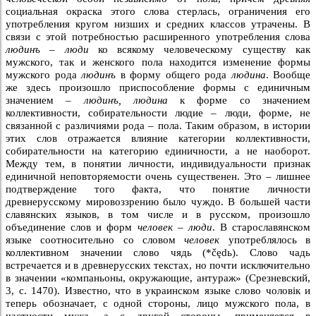
социальная окраска этого слова стерлась, ограничения его
употребления кругом низших и средних классов утрачены. В
связи с этой потребностью расширенного употребления слова
людинъ – люди
ко всякому человеческому существу как
мужского, так и женского пола находится изменение формы
мужского рода
людинъ
в форму общего рода
людина
. Вообще
же здесь произошло приспособление формы с единичным
значением –
людинъ, людина
к форме со значением
коллективности, собирательности людие – люди, форме, не
связанной с различиями рода – пола. Таким образом, в истории
этих слов отражается влияние категории коллективности,
собирательности на категорию единичности, а не наоборот.
Между тем, в понятии личности, индивидуальности признак
единичной неповторяемости очень существенен. Это – лишнее
подтверждение того факта, что понятие личности
древнерусскому мировоззрению было чуждо. В большей части
славянских языков, в том числе и в русском, произошло
объединение слов и форм
человек – люди
. В старославянском
языке соотносительно со словом
человек
употреблялось в
коллективном значении слово чядь (*čędь). Слово чадь
встречается и в древнерусских текстах, но почти исключительно
в значении «компаньоны, окружающие, антураж» (Срезневский,
3, с. 1470). Известно, что в украинском языке слово чоловiк и
теперь обозначает, с одной стороны, лицо мужского пола, в
частности мужа, а с другой стороны, применяется в