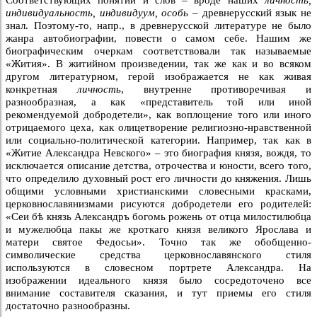
индивидуальность, индивидуум, особь
– древнерусский язык не
знал. Поэтому-то, напр., в древнерусской литературе не было
жанра автобиографии, повести о самом себе. Нашим же
биографическим очеркам соответствовали так называемые
«Жития». В житийном произведении, так же как и во всяком
другом литературном, герой изображается не как живая
конкретная
личность
, внутренне противоречивая и
разнообразная, а как «представитель той или иной
рекомендуемой добродетели», как воплощение того или иного
отрицаемого цеха, как олицетворение религиозно-нравственной
или социально-политической категории. Например, так как в
«Житие Александра Невского» – это биография князя, вождя, то
исключается описание детства, отрочества и юности, всего того,
что определило духовный рост его личности до княжения. Лишь
общими условными христианскими словесными красками,
церковнославянизмами рисуются добродетели его родителей:
«Сеи бѣ князь Александръ богомь рожень от отца милостилюбца
и мужелюбца пакы же кроткаго князя великого Ярослава и
матери святое Федосьи». Точно так же обобщенно-
символические средства церковнославянского стиля
используются в словесном портрете Александра. На
изображении идеального князя было сосредоточено все
внимание составителя сказания, и тут приемы его стиля
достаточно разнообразны.