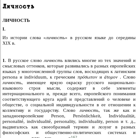
Личность
ЛИЧНОСТЬ
I.
Из истории слова «
личность
» в русском языке до середины
XIX в.
1
. В русское слово
личность
влились многие из тех значений и
смысловых оттенков, которые развивались в разных европейских
языках у многочисленной группы слов, восходящих к латинским
persona и individuum, к греческим
πρóσωπον
и
áτομον
. Слово
личность
, имеющее яркую окраску русского национально-
языкового строя мысли, содержит в себе элементы
интернационального и, прежде всего, европейского понимания
соответствующего круга идей и представлений о человеке и
обществе, о социальной индивидуальности в ее отношении к
коллективу и государству. Слово
личность
, так же как и
западноевропейские Person, Persönlichkeit, Individualität,
personalité, individualité, personality, individuality, person и т. д.,
выдвигалось как своеобразный термин и лозунг в разных
философских и общественно-политических системах и
162