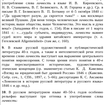
употребление слова
личность
в языке И. В. Киреевского,
Н. В. Станкевича, В. Г. Белинского, А. И. Герцена и др.). Ср. в
письме В. Г. Белинского В. П. Боткину от 4–5 октября 1840 г.:
«”Да здравствует разум, да скроется тьма!“ – как восклицал
великий Пушкин. Для меня теперь человеческая
личность
выше
истории, выше общества, выше Человечества. Это мысль и дума
века!» (Западники 40-х годов, с. 154). Или в письме от 1 марта
1841 г.: «…судьба субъекта, индивидуума,
личности
важнее
судеб всего мира и здравия китайского императора (т. е.
Гегелевской Allgemeinheit» (там же, с. 160).
9
. В языке русской художественной и публицистической
литературы 40-х годов, а также в интеллигентской речи этого
времени слово
личность
выступает как выражение центрального
понятия мировоззрения. С точки зрения этого понятия в 40-е
годы пересматриваются исторические, художественные,
этические концепции (ср. знаменитую статью К. Д. Кавелина
«Взгляд на юридический быт древней России» 1846 г. (Кавелин.
Собр. соч., 1, СПб., 1897, с. 5–66); диссертацию К. С. Аксакова
«Ломоносов в истории русской литературы и русского языка»
1846 г. и др. под.).
10
. В русском литературном языке 40–50-х годов особенно
рельефно выступают три оттенка в употреблении слова
личность
: