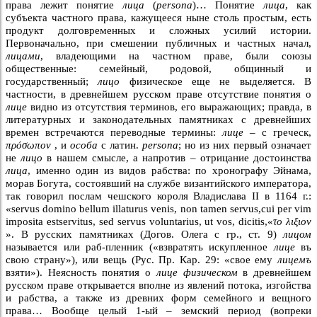
права лежит понятие
лица
(
persona
)… Понятие
лица
, как
субъекта частного права, кажущееся ныне столь простым, есть
продукт долговременных и сложных усилий истории.
Первоначально, при смешении публичных и частных начал,
лицами
, владеющими на частном праве, были союзы
общественные: семейный, родовой, общинный и
государственный;
лицо
физическое еще не выделяется. В
частности, в древнейшем русском праве отсутствие понятия о
лице
видно из отсутствия терминов, его выражающих; правда, в
литературных и законодательных памятниках с древнейших
времен встречаются переводные термины:
лице
– с греческ,
πρóσωπον
, и
особа
с латин.
persona
; но из них первый означает
не
лицо
в нашем смысле, а напротив – отрицание достоинства
лица
, именно один из видов рабства: по хронографу Эйнама,
морав Богута, состоявший на службе византийского императора,
так говорил послам чешского короля Владислава II в 1164 г.:
«servus domino bellum illaturus venis, non tamen servus,cui per vim
imposita estservitus, sed servus voluntarius, ut vos, dicitis,«
το λιξιον
». В русских памятниках (Догов. Олега с гр., ст. 9)
лицом
называется или раб-пленник («взвратять искупленное
лице
въ
свою страну»), или вещь (Рус. Пр. Кар. 29: «свое ему
лицемъ
взяти»). Неясность понятия о
лице физическом
в древнейшем
русском праве открывается вполне из явлений потока, изгойства
и рабства, а также из древних форм семейного и вещного
права… Вообще целый 1-ый – земский период (вопреки