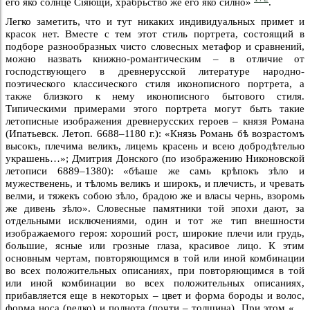
его яко солнце Сiяющи, храбрьство же его яко силно»
.
Легко заметить, что и тут никаких индивидуальных примет и
красок нет. Вместе с тем этот стиль портрета, состоящий в
подборе разнообразных чисто словесных метафор и сравнений,
можно назвать книжно-романтическим – в отличие от
господствующего в древнерусской литературе народно-
поэтического классического стиля иконописного портрета, а
также близкого к нему иконописного бытового стиля.
Типическими примерами этого портрета могут быть такие
летописные изображения древнерусских героев – князя Романа
(Ипатьевск. Летоп. 6688–1180 г.): «Князь Романь бѣ возрастомъ
высокъ, плечима великъ, лицемь красень и всею добродѣтелью
украшень…»; Дмитрия Донского (по изображению Никоновской
летописи 6889–1380): «бѣаше же самь крѣпокъ зѣло и
мужественень, и тѣломь великъ и широкъ, и плечисть, и чревать
велми, и тяжекъ собою зѣло, брадою же и власы чернь, взоромь
же дивень зѣло». Словесные памятники той эпохи дают, за
отдельными исключениями, один и тот же тип внешности
изображаемого героя: хороший рост, широкие плечи или грудь,
большие, ясные или грозные глаза, красивое лицо. К этим
основным чертам, повторяющимся в той или иной комбинации
во всех положительных описаниях, при повторяющимся в той
или иной комбинации во всех положительных описаниях,
прибавляется еще в некоторых – цвет и форма бороды и волос,
форма носа (редко) и полнота (почти – толщина). При этом «…