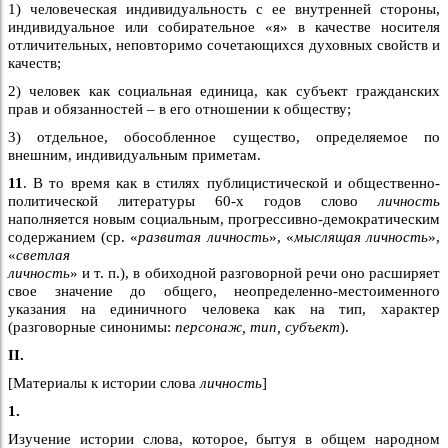
1) человеческая индивидуальность с ее внутренней стороны,
индивидуальное или собирательное «я» в качестве носителя
отличительных, неповторимо сочетающихся духовных свойств и
качеств;
2) человек как социальная единица, как субъект гражданских
прав и обязанностей – в его отношении к обществу;
3) отдельное, обособленное существо, определяемое по
внешним, индивидуальным приметам.
11
. В то время как в стилях публицистической и общественно-
политической литературы 60-х годов слово
личность
наполняется новым социальным, прогрессивно-демократическим
содержанием (ср. «
развитая личность
», «
мыслящая личность
»,
«
светлая
личность
» и т. п.), в обиходной разговорной речи оно расширяет
свое значение до общего, неопределенно-местоименного
указания на единичного человека как на тип, характер
(разговорные синонимы:
персонаж, тип, субъект
).
II.
[Материалы к истории слова
личность
]
1.
Изучение истории слова, которое, бытуя в общем народном