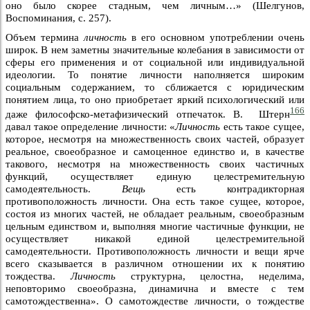
оно было скорее стадным, чем личным…» (Шелгунов,
Воспоминания, с. 257).
Объем термина
личность
в его основном употреблении очень
широк. В нем заметны значительные колебания в зависимости от
сферы его применения и от социальной или индивидуальной
идеологии. То понятие личности наполняется широким
социальным содержанием, то сближается с юридическим
понятием лица, то оно приобретает яркий психологический или
166
даже философско-метафизический отпечаток. В. Штерн
давал такое определение личности: «
Личность
есть такое сущее,
которое, несмотря на множественность своих частей, образует
реальное, своеобразное и самоценное единство и, в качестве
такового, несмотря на множественность своих частичных
функций, осуществляет единую целестремительную
самодеятельность.
Вещь
есть контрадикторная
противоположность личности. Она есть такое сущее, которое,
состоя из многих частей, не обладает реальным, своеобразным
цельным единством и, выполняя многие частичные функции, не
осуществляет никакой единой целестремительной
самодеятельности. Противоположность личности и вещи ярче
всего сказывается в различном отношении их к понятию
тождества.
Личность
структурна, целостна, неделима,
неповторимо своеобразна, динамична и вместе с тем
самотождественна». О самотождестве личности, о тождестве