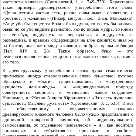
частности человека (Срезневский, 1, с. 749–750). Характерны
такие примеры древнерусского употребления этого слова:
«Душа оттрии частии есть, рекше силы имать: словесное, и
яростное, и желанное» (Никиф. метроп. поел. Влад. Мономаха);
«Аще убо бы существа Божия была душа, то всемъ бы одинака
была; но се убо видимъ разньство, яко во иномь мудра, во иномь
же естьбуя, въдруземъ же неразумѣва, а въдруземъ же
размыслива, и нравомь обдержащися на злое клонится, иная же
на благое, иная же правду хвалящи и добрыя нравы любящи»
(Пал. XIV л. 28). Таким образом,
душа
– это
религиознонравственная сущность отдельного человека, влитая в
его тело.
К древнерусскому употреблению слова душа семантически
примыкало иногда старославянское слово
существо
, которое
обозначало и «бытие, существование», и «внутреннюю
сущность чего-нибудь», и «индивидуальную природу,
совокупность свойств», и «отдельное живое создание».
Например, в «Житии Андрея Юродивого»: «Что есть душевное
существо?.. Мыслень духъ есть» (Срезневский, 3, с. 635). И все
же общественному и художественному сознанию
древнерусского книжного человека было чуждо представление о
единичной конкретной личности, об индивидуальности
самосознания, об отдельном человеческом «
я
», как носителе
социальных и субъективных признаков и свойств.
Соответствующих понятий и слов – вроде наших
личность,