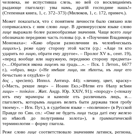
человека, не испустивша слезь, но вей со восклицанiемъ
рыдающе
глаголаху
: увы намь, драгiй господине нашь!»
(Степенная книга, 1, с. 372–373) (Милюков, 1, с. 172, примеч.).
Может показаться, что с понятием личности было связано или
соприкасалось с ним слово
лице
. В древнерусском языке слово
лице
выражало более разнообразные значения. Чаще всего
лице
обозначало переднюю часть головы (ср. в «Поучении Владимира
Мономаха»: «Како образи разноличнии въ человѣческыхъ
лицихъ
»), реже одну сторону этой части (ср.: «Аще тя кто
ударить
по лицю
, обрати ему другое». – Пролог XV в., сент. 19),
«перед вообще или наружную, переднюю сторону предмета»
(«…Обратися икона
лицемъ
на градь…». – Пск. 1 Летоп., 6677
г.), «образ, вид» («Не имѣше
лица
, ни лѣпоты, нъ
лице
его
бечьстьно и охудѣло» (
ε
δος
, speciem). Иппол. Антихр. 44); «личину, цвет, краску»
(«Масть, рекше лице» – Иоанн Екз.;«Вѣтви его бѣаху всѣми
лици
» –
ποíκιλοι
. Жит. Андр. Юр. XXIV, 91); «породу» («показу
ютъ ему мраморы и каменiе оть различныхъ лицъ, и…
глаголютъ, которымь
лицамъ
велить быти держава твоя гробу
твоему». – Игн. Пут.), в судебном языке – «поличное» (в Русской
Правде по Син. сп.: «Оже не будеть
лица
тьгда датi ему железо
из нѣволѣ до полугривны золота»), в грамматической
терминологии – форму глагола.
Реже слово
лице
соответствовало значениям латинск, региона,