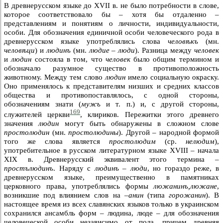
В древнерусском языке до XVII в. не было потребности в слове,
которое соответствовало бы – хотя бы отдаленно –
представлениям и понятиям о личности, индивидуальности,
особи. Для обозначения единичной особи человеческого рода в
древнерусском языке употреблялись слова
человѣкъ
(мн.
человѣци
) и
людинъ
(мн.
людие
–
люди
). Разница между
человек
и
людин
состояла в том, что
человек
было общим термином и
обозначало разумное существо в противоположность
животному. Между тем слово
людин
имело социальную окраску.
Оно применялось к представителям низших и средних классов
общества и противопоставлялось, с одной стороны,
обозначениям знати (
мужъ
и т. п.) и, с другой стороны,
169
служителей церкви
, клириков. Пережитки этого древнего
значения
людин
могут быть обнаружены в сложном слове
простолюдин
(мн.
простолюдины
). Другой – народной формой
того же слова является
простолюдим
(ср.
нелюдим
),
употребительное в русском литературном языке XVIII – начала
XIX в. Древнерусский эквивалент этого термина –
простълюдинъ
. Наряду с
людинъ – люди
, но гораздо реже, в
древнерусском языке, преимущественно в памятниках
церковного права, употреблялись формы
люжанинъ,люжане
,
возникшие под влиянием слов на –
анин
(типа
горожанин
). В
настоящее время из всех славянских языков только в украинском
сохранился ансамбль форм – людина, люде – для обозначения
человеческой особи независимо от пола, причем древняя