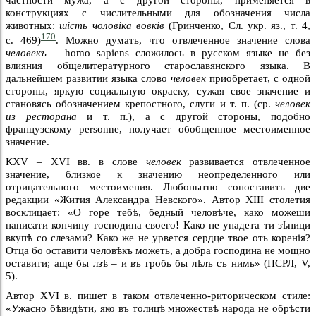
конструкциях с числительными для обозначения числа
животных:
шiсть чоловiка вовкiв
(Гринченко, Сл. укр. яз., т. 4,
170
с. 469)
. Можно думать, что отвлеченное значение слова
человекъ
– homo sapiens сложилось в русском языке не без
влияния общелитературного старославянского языка. В
дальнейшем развитии языка слово
человек
приобретает, с одной
стороны, яркую социальную окраску, сужая свое значение и
становясь обозначением крепостного, слуги и т. п. (ср.
человек
из ресторана
и т. п.), а с другой стороны, подобно
французскому personne, получает обобщенное местоименное
значение.
КXV – XVI вв. в слове
человек
развивается отвлеченное
значение, близкое к значению неопределенного или
отрицательного местоимения. Любопытно сопоставить две
редакции «Жития Александра Невского». Автор XIII столетия
восклицает: «О горе тебѣ, бедный человѣче, како можеши
написати кончину господина своего! Како не упадета ти зѣници
вкупѣ со слезами? Како же не урвется сердце твое оть коренiя?
Отца бо оставити человѣкъ можеть, а добра господина не мощно
оставити;
аще
бы лзѣ – и въ гробь бы лѣлъ съ нимь» (ПСРЛ, V,
5).
Автор XVI в. пишет в таком отвлеченно-риторическом стиле:
«Ужасно бѣвидѣти, яко въ толицѣ множествѣ народа не обрѣсти