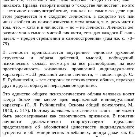
никакого. Правда, говорят иногда о ”сходстве личностей“, но это
– неточное словоупотребление, так как на самом-то деле при
этом разумеется н е сходство личностей, а сходство тех или
иных свойств их психофизических механизмов, т. е. речь идет о
том, что, – хотя и в личности, – но – не личность. Личность же,
разумеемая в смысле чистой личности, есть для каждого Я лишь
идеал, – предел стремлений и самопостроения» (там же, с. 78–
79).
В личности предполагается внутреннее единство духовной
структуры и образа действий, мыслей, побуждений,
психического склада, несмотря на все разнообразие, на всю
противоречивость жизненных проявлений индивидуального
характера. «…В реальной жизни личности, – пишет проф. С.
Л. Рубинштейн, – все стороны ее психического облика, переходя
друг в друга, образуют неразрывное единство.
Это единство общего психологического облика человека носит
всегда более или менее ярко выраженный индивидуальный
характер» (С. Л. Рубинштейн. Основы общей психологии, М.,
1940, с. 517). Поэтому
личность
в отличие от вещи – не может
быть рассматриваема как совокупность признаков. В понятии
личности диалектически соприсутствуют идеальное
представление об абсолютной целостности индивидуального
существа и об эмпирических колебаниях, иногда даже как бы