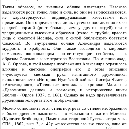
Таким образом, во внешнем облике Александра Невского
выделяются рост, голос, лицо и сила, но они не вырисовываются,
не характеризуются индивидуальными качествами или
приметами. Они определяются лишь путем сопоставления их со
средней нормой (рост больше, чем у других людей) или с
традиционными высокими образами (голос с трубой, красота
лица с красотой Иосифа, сила с силой библейского богатыря
Самсона). Во внутреннем облике Александра выделяются
мудрость и храбрость. Они также возводятся к мировым
символам, воплощающим соответствующие свойства, – к
образам Соломона и императора Веспасиана. По мнению акад.
А. С. Орлова, в этой манере изображения Александра отразилось
влияние и светской биографии его. В этом описании
«чувствуется светская рука начитанного дружинника,
использовавшего «Историю Иудейской войны» Иосифа Флавия,
«Александрию», «Троянские деяния» из хроники Малалы и
«Девгениево деяние», а возможно, и исторические книги
Библии» (Орлов 1937, с. 168). Однако не надо преувеличивать
дружинный колорита этом изображении.
Можно сопоставить этот стиль портрета со стилем изображения
в более древнем памятнике – в «Сказании о житии Моисея»
(Кушелев-Безбородко, Памятники старинной Русск. литературы.
СПб., 1862, вып. 3, с. 42): «высочество его яко тисово, лице же
172