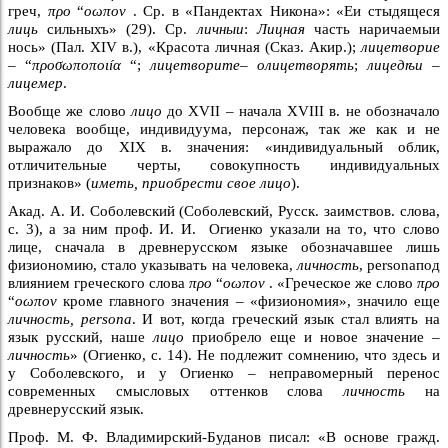
греч,
προ
“
οωπον
. Ср. в «Пандектах Никона»: «Еи стыдящеся
лиць
сильныхъ» (29). Ср.
личныи
:
Лицная
часть наричаемыи
нось» (Пал. XIV в.), «Красота личная (Сказ. Акир.);
лицетворие
– “
προσωποποιíα
“;
лицетворите– олицетворять
;
лицедѣи –
лицемер
.
Вообще же слово
лицо
до XVII – начала XVIII в. не обозначало
человека вообще, индивидуума, персонаж, так же как и не
выражало до XIX в. значения: «индивидуальный облик,
отличительные черты, совокупность индивидуальных
признаков» (
иметь, приобрести свое лицо
).
Акад. А. И. Соболевский (Соболевский, Русск. заимствов. слова,
с. 3), а за ним проф. И. И. Огиенко указали на то, что слово
лице, сначала в древнерусском языке обозначавшее лишь
физиономию, стало указывать на человека,
личность
, personaпод
влиянием греческого слова
προ
“
οωπον
. «Греческое же слово
προ
“
οωπον
кроме главного значения – «физиономия», значило еще
личность, persona
. И вот, когда греческий язык стал влиять на
язык русский, наше
лицо
приобрело еще и новое значение –
личность
» (Огиенко, с. 14). Не подлежит сомнению, что здесь и
у Соболевского, и у Огиенко – неправомерный перенос
современных смысловых оттенков слова
личность
на
древнерусский язык.
Проф. М. Ф. Владимирский-Буданов писал: «В основе гражд.