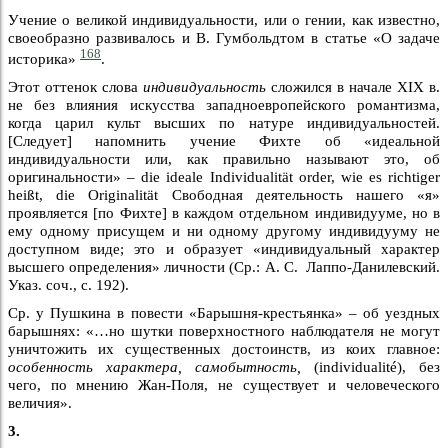
Учение о великой индивидуальности, или о гении, как известно,
своеобразно развивалось и В. Гумбольдтом в статье «О задаче
168
историка»
.
Этот оттенок слова
индивидуальность
сложился в начале XIX в.
не без влияния искусства западноевропейского романтизма,
когда царил культ высших по натуре индивидуальностей.
[Следует] напомнить учение Фихте об «идеальной
индивидуальности или, как правильно называют это, об
оригинальности» – die ideale Individualität order, wie es richtiger
heißt, die Originalität Свободная деятельность нашего «я»
проявляется [по Фихте] в каждом отдельном индивидууме, но в
ему одному присущем и ни одному другому индивидууму не
доступном виде; это и образует «индивидуальный характер
высшего определения» личности (Ср.: А. С. Лаппо-Данилевский.
Указ. соч., с. 192).
Ср. у Пушкина в повести «Барышня-крестьянка» – об уездных
барышнях: «…но шутки поверхностного наблюдателя не могут
уничтожить их существенных достоинств, из коих главное:
особенность характера, самобытность,
(individualité), без
чего, по мнению Жан-Поля, не существует и человеческого
величия».
3.