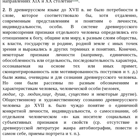
направлениях XIX и XX столетий
.
2
. В древнерусском языке до XVII в. не было потребности в
слове, которое соответствовало бы, хотя отдаленно,
современным представлениям и понятиям о личности,
индивидуальности, особи. В системе древнерусского
мировоззрения признаки отдельного человека определялись его
отношением к богу, общине или миру, к разным слоям общества,
к власти, государству и родине, родной земле с иных точек
зрения и выражались в других терминах и понятиях. Конечно,
некоторые признаки личности (например, единичность,
обособленность или отдельность, последовательность характера,
осознаваемая на основе тех или иных примет,
сконцентрированность или мотивированность поступков и т. д.)
были живы, очевидны и для сознания древнерусского человека.
Но они были рассеяны по разным обозначениям и
характеристикам человека, человеческой особи (
человек,
людие,
ср.
людин,лице, душа, существо
и некоторые другие).
Общественному и художественному сознанию древнерусского
человека до XVII в. было чуждо понятие о единичной
конкретной личности, индивидуальности, о самосознании, об
отдельном человеческом «я» как носителе социальных и
субъективных признаков и свойств (ср. отсутствие в
древнерусской литературе жанра автобиографии, повести о
самом себе, приемы портрета и т. п.).