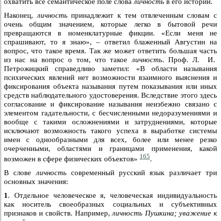
охватить все семантическое поле слова
личность
в его истории.
Наконец,
личность
принадлежит к тем отвлеченным словам с
очень общим значением, которые легко в бытовой речи
превращаются в номенклатурные фикции. «Если меня не
спрашивают, то я знаю», – ответил блаженный Августин на
вопрос, что такое время. Так же может ответить большая часть
из нас на вопрос о том, что такое
личность
. Проф. Л. И.
Петрожицкий справедливо заметил: «В области называния
психических явлений нет возможности взаимного выяснения и
фиксирования объекта называния путем показывания или иных
средств наблюдательного удостоверения. Вследствие этого здесь
согласование и фиксирование называния неизбежно связано с
элементом гадательности, с бесчисленными недоразумениями и
вообще с такими осложнениями и затруднениями, которые
исключают возможность такого успеха в выработке системы
имен с однообразными для всех, более или менее резко
очерченными, областями и границами применения, какой
165
возможен в сфере физических объектов»
.
В слове
личность
современный русский язык различает три
основных значения:
1
. Отдельное человеческое я, человеческая индивидуальность
как носитель своеобразных социальных и субъективных
признаков и свойств. Например,
личность Пушкина; уважение к