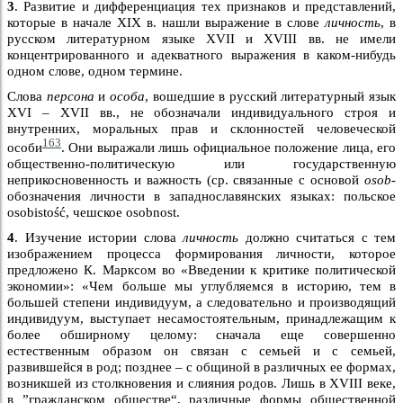
3
. Развитие и дифференциация тех признаков и представлений,
которые в начале XIX в. нашли выражение в слове
личность
, в
русском литературном языке XVII и XVIII вв. не имели
концентрированного и адекватного выражения в каком-нибудь
одном слове, одном термине.
Слова
персона
и
особа
, вошедшие в русский литературный язык
XVI – XVII вв., не обозначали индивидуального строя и
внутренних, моральных прав и склонностей человеческой
163
особи
. Они выражали лишь официальное положение лица, его
общественно-политическую или государственную
неприкосновенность и важность (ср. связанные с основой
osob-
обозначения личности в западнославянских языках: польское
osobistość, чешское osobnost.
4
. Изучение истории слова
личность
должно считаться с тем
изображением процесса формирования личности, которое
предложено К. Марксом во «Введении к критике политической
экономии»: «Чем больше мы углубляемся в историю, тем в
большей степени индивидуум, а следовательно и производящий
индивидуум, выступает несамостоятельным, принадлежащим к
более обширному целому: сначала еще совершенно
естественным образом он связан с семьей и с семьей,
развившейся в род; позднее – с общиной в различных ее формах,
возникшей из столкновения и слияния родов. Лишь в XVIII веке,
в ”гражданском обществе“, различные формы общественной