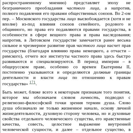
распространенному мнению) представляет эпоху не
безграничного преобладания
частного лица
, а напротив,
полного подавления его правами общественных союзов. Во 2-ом
пер. – Московского государства
лицо
высвобождается (хотя и не
вполне) из-под влияния союзов семейного, родового и
общинного, но права его подавляются правами государства, в
особенности в сфере вещного права и права наследования;
напротив, в Литовском государстве замечается ранее весьма
сильное и чрезмерное развитие прав
частного лица
насчет прав
государства (благодаря влиянию права немецкого, а отчасти –
римского), отчего все институты частного права здесь быстро
развиваются и специализируются. В период империи – в
общерусском праве, особенно со времен Екатерины II,
постепенно указываются и определяются должные границы
деятельности и власти
лица
по отношению к правам
171
государства»
.
Быть может, ближе всего к некоторым признакам того понятия,
которое мы обозначаем словом
личность
, подводил с
религиозно-философской точки зрения термин душа. Слово
душа обозначало не только жизненное начало, основу личной
жизнедеятельности, духовную сторону человека, но и духовные
свойства отдельного человеческого существа, его нравственные
качества, совесть, целостное выражение внутренней
человеческой сущности, и далее – отдельное существо, в