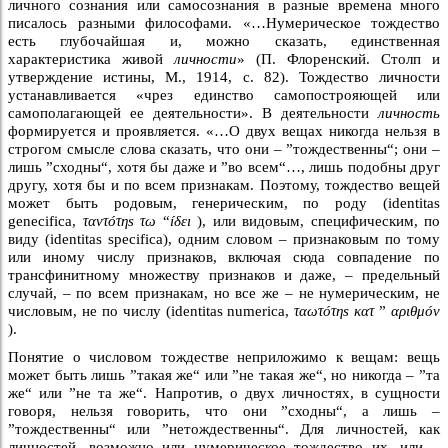
личного сознания или самосознания в разные времена много
писалось разными философами. «…Нумерическое тождество
есть глубочайшая и, можно сказать, единственная
характеристика живой
личности
» (П. Флоренский. Столп и
утверждение истины, М., 1914, с. 82). Тождество личности
устанавливается «чрез единство самопострояющей или
самополагающей ее деятельности». В деятельности
личность
формируется и проявляется. «…О двух вещах никогда нельзя в
строгом смысле слова сказать, что они – ”тождественны“; они –
лишь ”сходны“, хотя бы даже и ”во всем“…, лишь подобны друг
другу, хотя бы и по всем признакам. Поэтому, тождество вещей
может быть родовым, генерическим, по роду (identitas
genecifica,
ταντóτηѕ τω
“
íδεı
), или видовым, специфическим, по
виду (identitas specifica), одним словом – признаковым по тому
или иному числу признаков, включая сюда совпадение по
трансфинитному множеству признаков и даже, – предельный
случай, – по всем признакам, но все же – не нумерическим, не
числовым, не по числу (identitas numerica,
ταωτóτηѕ κατ
”
αριθμóν
).
Понятие о числовом тождестве неприложимо к вещам: вещь
может быть лишь ”такая же“ или ”не такая же“, но никогда – ”та
же“ или ”не та же“. Напротив, о двух личностях, в сущности
говоря, нельзя говорить, что они ”сходны“, а лишь –
”тождественны“ или ”нетождественны“. Для личностей, как
личностей, возможно или нумерическое тождество их, или –