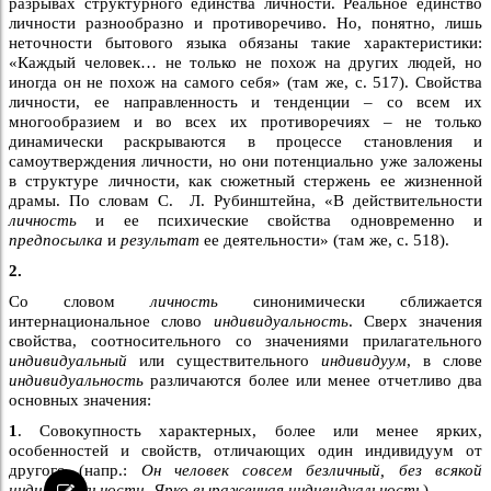
разрывах структурного единства личности. Реальное единство
личности разнообразно и противоречиво. Но, понятно, лишь
неточности бытового языка обязаны такие характеристики:
«Каждый человек… не только не похож на других людей, но
иногда он не похож на самого себя» (там же, с. 517). Свойства
личности, ее направленность и тенденции – со всем их
многообразием и во всех их противоречиях – не только
динамически раскрываются в процессе становления и
самоутверждения личности, но они потенциально уже заложены
в структуре личности, как сюжетный стержень ее жизненной
драмы. По словам С. Л. Рубинштейна, «В действительности
личность
и ее психические свойства одновременно и
предпосылка
и
результат
ее деятельности» (там же, с. 518).
2.
Со словом
личность
синонимически сближается
интернациональное слово
индивидуальность
. Сверх значения
свойства, соотносительного со значениями прилагательного
индивидуальный
или существительного
индивидуум
, в слове
индивидуальность
различаются более или менее отчетливо два
основных значения:
1
. Совокупность характерных, более или менее ярких,
особенностей и свойств, отличающих один индивидуум от
другого (напр.:
Он человек совсем безличный, без всякой
индивидуальности. Ярко выраженная индивидуальность
).