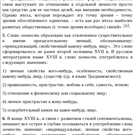
связи выступают по отношению к отдельной личности просто
как средство для ее частных целей, как внешняя необходимость.
Однако эпоха, которая порождает эту точку зрения – точку
зрения обособленного одиночки, – есть как раз эпоха наиболее
164
развитых общественных (с точки зрения всеобщих) связей»
.
5
. Слово
личность
образовано как отвлеченное существительное
к имени прилагательному личный, обозначавшему:
«принадлежащий, свойственный какому-нибудь лицу». Это слово
сформировалось не ранее второй половины XVII в. В русском
литературном языке XVIII в. слово
личность
употреблялось в
следующих значениях:
1) личные свойства кого-нибудь, особенность, свойственная
какому-нибудь лицу, существу (ср. в языке Тредиаковского);
2) привязанность, пристрастие, любовь к себе, самость, эгоизм;
3) отношение к физическому или социальному лицу;
4) личное пристрастие к кому-нибудь;
5) оскорбительный намек на какое-нибудь лицо.
6
. В конце XVIII в., в связи с развитием стилей сентиментализма,
начинает все острее и глубже осознаваться в употреблении слова
личность
значение: «индивидуальные, личные свойства кого-
нибудь, личное достоинство, самобытность, обнаружение