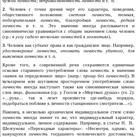
чужой личности; неприкосновенность личности
и т. п.
2
. Человек с точки зрения черт его характера, поведения,
общественного положения:
светлая личность, темная,
подозрительная личность, благородная личность, редкая
личность
и т. п. Это значение иногда расплывается и
синонимически уравнивается с общим значением слова человек
(ср.:
в углу сидело несколько личностей в лохмотьях
).
3
. Человек как субъект права и как гражданское лицо. Например,
удостоверение личности, опознать личность убитого, для
выяснения личности
и т. п.
Кроме того, в современной речи сохраняются единичные
осколки старинного употребления слова
личность
в значении
«намек на определенное лицо» (напр.:
прошу без личностей
). В
вульгарном или шутливом просторечном употреблении слово
личность
иногда выступает также как синонимическая замена
слов лицо,
физиономия
(ср. у Гоголя в «Мертвых душах» (гл. 2):
«…рука… так и лезет произвести где-нибудь порядок,
подобраться поближе к личности станционного смотрителя…»).
Наконец, в несколько архаическом индивидуальном стиле слово
личность
иногда значит то же, что индивидуальный характер,
индивидуальное, личное содержание. Например, в статье Н. В.
Шелгунова «Переходные характеры»: «Несмотря, однако, на
кажущуюся
личность
тогдашнего человеческого достоинства,