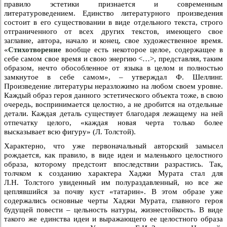
правило эстетики признается и современным
литературоведением. Единство литературного произведения
состоит в его существовании в виде отдельного текста, строго
отграниченного от всех других текстов, имеющего свое
заглавие, автора, начало и конец, свое художественное время.
«
Стихотворение
вообще есть некоторое целое, содержащее в
себе самом свое время и свою энергию <…>, представляя, таким
образом, нечто обособленное от языка в целом и полностью
замкнутое в себе самом», – утверждал Ф. Шеллинг.
Произведение литературы неразложимо на любом своем уровне.
Каждый образ героя данного эстетического объекта тоже, в свою
очередь, воспринимается целостно, а не дробится на отдельные
детали. Каждая деталь существует благодаря лежащему на ней
отпечатку целого, «каждая новая черта только более
высказывает всю фигуру» (Л. Толстой).
Характерно, что уже первоначальный авторский замысел
рождается, как правило, в виде идеи и маленького целостного
образа, которому предстоит впоследствии разрастись. Так,
толчком к созданию характера Хаджи Мурата стал для
Л.Н. Толстого увиденный им полураздавленный, но все же
цеплявшийся за почву куст «татарин». В этом образе уже
содержались основные черты Хаджи Мурата, главного героя
будущей повести – цельность натуры, жизнестойкость. В виде
такого же единства идеи и выражающего ее целостного образа