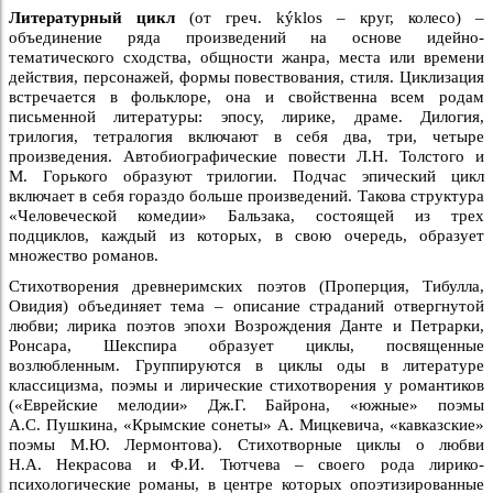
Литературный цикл
(от греч. kýklos – круг, колесо) –
объединение ряда произведений на основе идейно-
тематического сходства, общности жанра, места или времени
действия, персонажей, формы повествования, стиля. Циклизация
встречается в фольклоре, она и свойственна всем родам
письменной литературы: эпосу, лирике, драме. Дилогия,
трилогия, тетралогия включают в себя два, три, четыре
произведения. Автобиографические повести Л.Н. Толстого и
М. Горького образуют трилогии. Подчас эпический цикл
включает в себя гораздо больше произведений. Такова структура
«Человеческой комедии» Бальзака, состоящей из трех
подциклов, каждый из которых, в свою очередь, образует
множество романов.
Стихотворения древнеримских поэтов (Проперция, Тибулла,
Овидия) объединяет тема – описание страданий отвергнутой
любви; лирика поэтов эпохи Возрождения Данте и Петрарки,
Ронсара, Шекспира образует циклы, посвященные
возлюбленным. Группируются в циклы оды в литературе
классицизма, поэмы и лирические стихотворения у романтиков
(«Еврейские мелодии» Дж.Г. Байрона, «южные» поэмы
А.С. Пушкина, «Крымские сонеты» А. Мицкевича, «кавказские»
поэмы М.Ю. Лермонтова). Стихотворные циклы о любви
Н.А. Некрасова и Ф.И. Тютчева – своего рода лирико-
психологические романы, в центре которых опоэтизированные