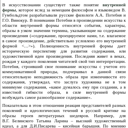
В искусствознании существует также понятие
внутренней
формы
, которое вслед за немецким философом и языковедом В.
Гумбольдтом разрабатывали русские филологи А.А. Потебня и
Г.О. Винокур. В понимании Потебни в произведении искусства к
области внутренней формы относятся события, характеры,
образы в узком значении термина, указывающие на содержание
произведения («содержание, проецируемое нами, т.е. влагаемое
в самое произведение, действительно условлено его внутренней
формой <…>»). Полноценность внутренней формы дает
историческую перспективу для развития содержания, или
художественной идеи произведения. Последняя живет в веках,
рождая у каждого поколения читателей свой тип интерпретации.
Потебня, строивший свое понимание искусства с учетом его
коммуникативной природы, подчеркивал в данной связи
относительную неподвижность образа при изменчивости его
содержания, утверждал, что заслуга художника не в том
минимуме содержания, «какое думалось ему при создании, а в
известной гибкости образа, в силе внутренней формы
возбуждать самое разнообразное содержание».
Показательна в этом отношении реакция представителей разных
поколений и идеологических течений в русской критике на
образы героев литературных шедевров. Например, для
В.Г. Белинского Татьяна Ларина – высокий художественный
идеал, а для Д.И.Писарева – кисейная барышня. По мнению