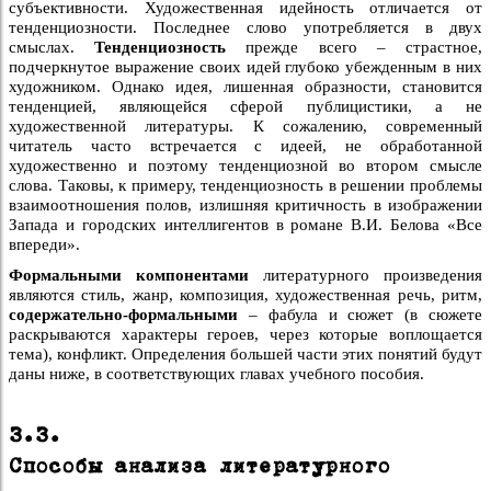
субъективности. Художественная идейность отличается от
тенденциозности. Последнее слово употребляется в двух
смыслах.
Тенденциозность
прежде всего – страстное,
подчеркнутое выражение своих идей глубоко убежденным в них
художником. Однако идея, лишенная образности, становится
тенденцией, являющейся сферой публицистики, а не
художественной литературы. К сожалению, современный
читатель часто встречается с идеей, не обработанной
художественно и поэтому тенденциозной во втором смысле
слова. Таковы, к примеру, тенденциозность в решении проблемы
взаимоотношения полов, излишняя критичность в изображении
Запада и городских интеллигентов в романе В.И. Белова «Все
впереди».
Формальными компонентами
литературного произведения
являются стиль, жанр, композиция, художественная речь, ритм,
содержательно-формальными
– фабула и сюжет (в сюжете
раскрываются характеры героев, через которые воплощается
тема), конфликт. Определения большей части этих понятий будут
даны ниже, в соответствующих главах учебного пособия.
3.3.
Способы анализа литературного