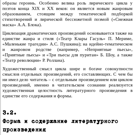
образы героинь. Особенно велика роль лирического цикла у
поэтов конца XIX и XX веков: он является новым жанровым
образованием, стоящим между тематической подборкой
стихотворений и лирической бессюжетной поэмой («Снежная
маска» А.А. Блока).
Циклизация драматических произведений основывается также на
единстве жанра и стиля («Театр Клары Гасуль» П. Мериме,
«Маленькие трагедии» А.С. Пушкина); на идейно-тематическом
и жанровом родстве (например, «Неприятные пьесы»,
«Приятные пьесы» и «Три пьесы для пуритан» Б. Шоу, а также
«Театр революции» Р. Роллана).
Художественный смысл цикла шире и богаче совокупности
смыслов отдельных произведений, его составляющих. С чем бы
ни имел дело читатель – с отдельным произведением или циклом
произведений, именно в читательском сознании реализуется
художественная целостность литературного произведения в
единстве его содержания и формы.
3.2.
Форма и содержание литературного
произведения