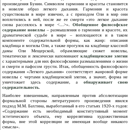
произведения Бунин. Символом гармонии и красоты становится
в новелле образ легкого дыхания. Гармония и красота
существовали в мире извечно, а с приходом Оли в мир они
воплотились в ней, после же ее смерти «это легкое дыхание
снова рассеялось в мире <…>».
Обобщенное философское
содержание новеллы
– размышления о гармонии и красоте, их
драматической судьбе в мире – воплощаются и в таком
компоненте содержательной формы, как жанр: описания
кладбища и могилы Оли, а также прогулок на кладбище классной
дамы Оли Мещерской, обрамляющие сюжет новеллы,
тематически и лексически напоминают
кладбищенские элегии
с характерными для них философскими размышлениями о жизни
и смерти и пафосом грусти. Итак, обобщенность философского
содержания «Легкого дыхания» соответствует жанровой форме
новеллы с чертами кладбищенской элегии, а значит, форма не
уничтожает здесь содержание, а
обнаруживает свою
содержательность
.
Наиболее взвешенным, направленным против абсолютизации
формальной стороны литературного произведения явился
подход М.М. Бахтина, выработанный в его статьях 1920-х годов:
«Содержание есть необходимый конститутивный момент
эстетического объекта, ему коррелятивна художественная
форма, вне этой корреляции не имеющая вообще никакого
смысла».