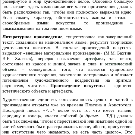
развернутое в мир художественное целое. Особенно большую
роль играет здесь композиция: все части произведения должны
быть расположены так, чтобы они полностью выражали идею.
Если сюжет, характер, обстоятельства, жанры и стиль –
своеобразные языки искусства, то произведение –
«высказывание» на том или ином языке.
Литературное произведение
, существующее как завершенный
текст, созданный на национальном языке, результат творческой
деятельности писателя. В составе произведений искусства
выделяют «внешнее материальное произведение» (М.М. Бахтин,
В.Е. Хализев), нередко называемое
артефакт
, т.е. нечто,
состоящее из красок и линий, звуков и слов, и
эстетический
объект
– совокупность того, что является сущностью
художественного творения, закреплено материально и обладает
потенциалом художественного воздействия на зрителя,
слушателя, читателя.
Произведение искусства
– единство
эстетического объекта и артефакта.
Художественное единство, согласованность целого и частей в
произведении открыты уже во времена Платона и Аристотеля.
Последний писал: «<…> целое есть то, что имеет начало,
середину и конец», «части событий (
в драме. – Т.Д.
) должны
быть так сложены, чтобы с перестановкой или изъятием одной из
частей менялось бы и расстраивалось целое, ибо то, присутствие
или отсутствие чего незаметно, не есть часть целого». Это