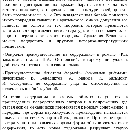
подобной дисгармонии во вражде Баратынского к данным
естественных наук, в то время как «он, по натуре своей, призван
быть поэтом мысли. <…> Эта невыдержанная борьба с мыслию
много повредила таланту г. Баратынского: она не допустила его
написать ни одного из тех творений, которые признаются
капитальными произведениями литературы и если не навечно, то
надолго переживают своих творцов». Суждения Белинского
можно подкрепить и другими историко-литературными
примерами.
«Опирался преимущественно на содержание» в романе «Как
закалялась сталь» Н.А. Островский, которому не удалось
добиться единства стиля в своем романе.
«Преимущественно блистали формой» (звучными рифмами,
звукописью) В. Бенедиктов, А. Майков, К. Бальмонт,
И. Северянин, но содержание ряда их стихотворений не
отличалось особой глубиной.
Единство содержания и формы обычно нарушается в
произведениях посредственных авторов и в подражаниях, где
старая форма механически применяется к новому содержанию, в
пародиях, где форма пародируемого произведения наполняется
иным, не соответствующим ей содержанием. При смене одного
литературного направления другим форма обычно «отстает» от
содержания, то есть новое содержание разрушает старую