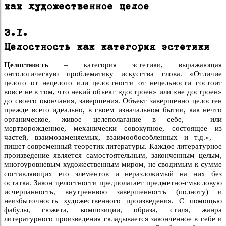
как художественное целое
3.1.
Целостность как категория эстетики
Целостность
– категория эстетики, выражающая
онтологическую проблематику искусства слова. «Отличие
целого от нецелого или целостности от нецельности состоит
вовсе не в том, что некий объект «достроен» или «не достроен»
до своего окончания, завершения. Объект завершенно целостен
прежде всего идеально, в своем изначальном бытии, как нечто
органическое, живое целеполагание в себе, – или
мертворожденное, механически совокупное, состоящее из
частей, взаимозаменяемых, взаимообособленных и т.д.», –
пишет современный теоретик литературы. Каждое литературное
произведение является самостоятельным, законченным целым,
многоуровневым художественным миром, не сводимым к сумме
составляющих его элементов и неразложимый на них без
остатка. Закон целостности предполагает предметно-смысловую
исчерпанность, внутреннюю завершенность (полноту) и
неизбыточность художественного произведения. С помощью
фабулы, сюжета, композиции, образа, стиля, жанра
литературного произведения складывается законченное в себе и