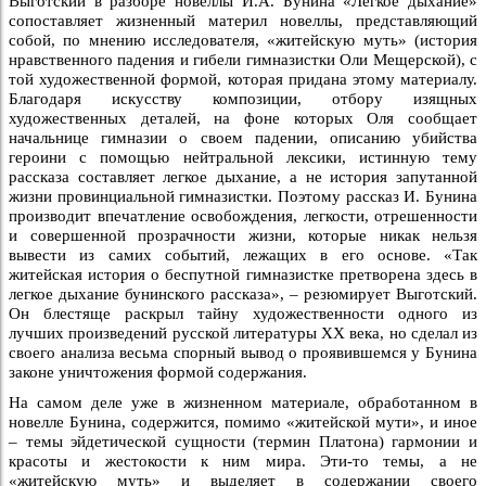
Выготский в разборе новеллы И.А. Бунина «Легкое дыхание»
сопоставляет жизненный материл новеллы, представляющий
собой, по мнению исследователя, «житейскую муть» (история
нравственного падения и гибели гимназистки Оли Мещерской), с
той художественной формой, которая придана этому материалу.
Благодаря искусству композиции, отбору изящных
художественных деталей, на фоне которых Оля сообщает
начальнице гимназии о своем падении, описанию убийства
героини с помощью нейтральной лексики, истинную тему
рассказа составляет легкое дыхание, а не история запутанной
жизни провинциальной гимназистки. Поэтому рассказ И. Бунина
производит впечатление освобождения, легкости, отрешенности
и совершенной прозрачности жизни, которые никак нельзя
вывести из самих событий, лежащих в его основе. «Так
житейская история о беспутной гимназистке претворена здесь в
легкое дыхание бунинского рассказа», – резюмирует Выготский.
Он блестяще раскрыл тайну художественности одного из
лучших произведений русской литературы ХХ века, но сделал из
своего анализа весьма спорный вывод о проявившемся у Бунина
законе уничтожения формой содержания.
На самом деле уже в жизненном материале, обработанном в
новелле Бунина, содержится, помимо «житейской мути», и иное
– темы эйдетической сущности (термин Платона) гармонии и
красоты и жестокости к ним мира. Эти-то темы, а не
«житейскую муть» и выделяет в содержании своего