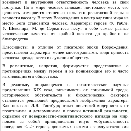
возникает и внутренняя ответственность человека за свои
поступки. Но в мире человек занимает ничтожное место, его
ценность измеряется степенью силы его религиозной веры и
верности вассалу. В эпоху Возрождения в центр картины мира на
место Бога становится человек. Характеры героев Ф. Рабле,
У. Шекспира, М. де Сервантеса несут в себе самые разные
человеческие качества от крайней низости до крайнего же
благородства.
Классицисты, в отличие от писателей эпохи Возрождения,
представляли характеры менее многогранными, видя ценность
человека прежде всего в служении обществу.
В романтизме, напротив, формируется представление о
противоречиях между героем и не понимающим его и часто
изгоняющим его обществом.
В реализме, опирающемся на позитивистские научные
представления XIX века, зависимость от социальной среды,
исторических обстоятельств и биологических факторов
становится решающей предпосылкой изображения характера.
Как показала Л.Я. Гинзбург, отказ писателей-модернистов от
позитивизма и детерминизма и поиски
истинной реальности,
скрытой от поверхностно-позитивистского взгляда на мир
,
повлек за собой принципиально иную «обусловленность
поведения <…> героев, движимых силами сверхчувственными