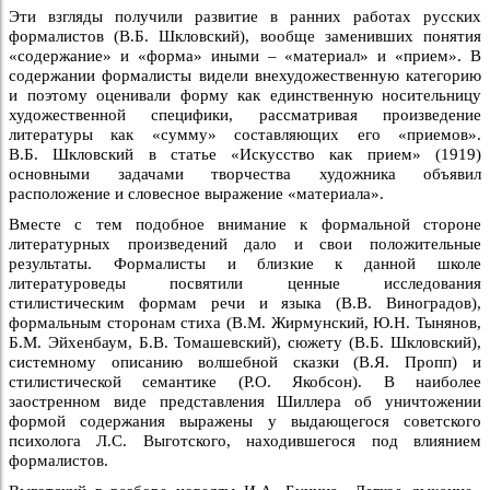
Эти взгляды получили развитие в ранних работах русских
формалистов (В.Б. Шкловский), вообще заменивших понятия
«содержание» и «форма» иными – «материал» и «прием». В
содержании формалисты видели внехудожественную категорию
и поэтому оценивали форму как единственную носительницу
художественной специфики, рассматривая произведение
литературы как «сумму» составляющих его «приемов».
В.Б. Шкловский в статье «Искусство как прием» (1919)
основными задачами творчества художника объявил
расположение и словесное выражение «материала».
Вместе с тем подобное внимание к формальной стороне
литературных произведений дало и свои положительные
результаты. Формалисты и близкие к данной школе
литературоведы посвятили ценные исследования
стилистическим формам речи и языка (В.В. Виноградов),
формальным сторонам стиха (В.М. Жирмунский, Ю.Н. Тынянов,
Б.М. Эйхенбаум, Б.В. Томашевский), сюжету (В.Б. Шкловский),
системному описанию волшебной сказки (В.Я. Пропп) и
стилистической семантике (Р.О. Якобсон). В наиболее
заостренном виде представления Шиллера об уничтожении
формой содержания выражены у выдающегося советского
психолога Л.С. Выготского, находившегося под влиянием
формалистов.