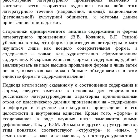
рассмотрение литературного произведения возможно в
контексте всего творчества художника слова либо того
литературного течения (направления, школы), национальной
(региональной) культурной общности, к которым данное
произведение при-надлежит.
Сторонники
одновременного анализа содержания и формы
литературного произведения (В.В. Кожинов, Б.Г. Реизов)
убеждены в том, что форма произведения литературы может
изучаться лишь как всецело содержательная форма, а
содержание – только как художественно сформированное
содержание. Раскрывая единство формы и содержания, удобнее
анализировать вначале высшие проявления формы и лишь затем
низшие, охватывая как можно больше объединяемых в этом
единстве формы и содержания явлений.
Подводя итоги всему сказанному о соотношении содержания и
формы, следует заметить: в основном для современного
российского литературоведения характерны принципиальный
отход от классического деления произведения на «содержание»
и «форму» и изучение литературного произведения в его
целостности и внутреннем единстве. Кроме того, «форма» и
«содержание» в ряде научных школ заменяются иными
дефинициями. Так, у Ю.М. Лотмана и других структуралистов
этим понятиям соответствуют «структура» и «идея», у
семиотиков – «знак» и «значение», у постструктуралистов –