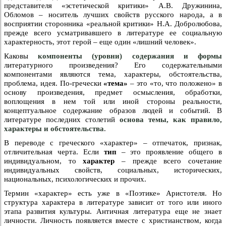
представителя «эстетической критики» А.В. Дружинина,
Обломов – носитель лучших свойств русского народа, а в
восприятии сторонника «реальной критики» Н.А. Добролюбова,
прежде всего усматривавшего в литературе ее социальную
характерность, этот герой – еще один «лишний человек».
Каковы
компоненты (уровни) содержания и формы
литературного произведения? Его содержательными
компонентами являются тема, характеры, обстоятельства,
проблема, идея. По-гречески
«тема»
– это «то, что положено» в
основу произведения, предмет осмысления, обработки,
воплощения в нем той или иной стороны реальности,
концептуальное содержание образов людей и событий. В
литературе последних столетий
основа темы, как правило,
характеры и обстоятельства
.
В переводе с греческого «характер» – отпечаток, признак,
отличительная черта. Если
тип
– это проявление общего в
индивидуальном, то
характер
– прежде всего сочетание
индивидуальных свойств, социальных, исторических,
национальных, психологических и прочих.
Термин «характер» есть уже в «Поэтике» Аристотеля. Но
структура характера в литературе зависит от того или иного
этапа развития культуры. Античная литература еще не знает
личности. Личность появляется вместе с христианством, когда