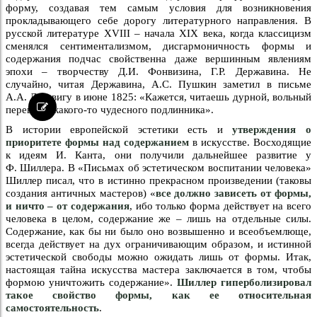
форму, создавая тем самым условия для возникновения
прокладывающего себе дорогу литературного направления. В
русской литературе XVIII – начала XIX века, когда классицизм
сменялся сентиментализмом, дисгармоничность формы и
содержания подчас свойственна даже вершинным явлениям
эпохи – творчеству Д.И. Фонвизина, Г.Р. Державина. Не
случайно, читая Державина, А.С. Пушкин заметил в письме
А.А. Дельвигу в июне 1825: «Кажется, читаешь дурной, вольный
перевод с какого-то чудесного подлинника».
В истории европейской эстетики есть и
утверждения о
приоритете формы над содержанием
в искусстве. Восходящие
к идеям И. Канта, они получили дальнейшее развитие у
Ф. Шиллера. В «Письмах об эстетическом воспитании человека»
Шиллер писал, что в истинно прекрасном произведении (таковы
создания античных мастеров) «
все должно зависеть от формы,
и ничто – от содержания
, ибо только форма действует на всего
человека в целом, содержание же – лишь на отдельные силы.
Содержание, как бы ни было оно возвышенно и всеобъемлюще,
всегда действует на дух ограничивающим образом, и истинной
эстетической свободы можно ожидать лишь от формы. Итак,
настоящая тайна искусства мастера заключается в том, чтобы
формою уничтожить содержание».
Шиллер гиперболизировал
такое свойство формы, как ее относительная
самостоятельность
.