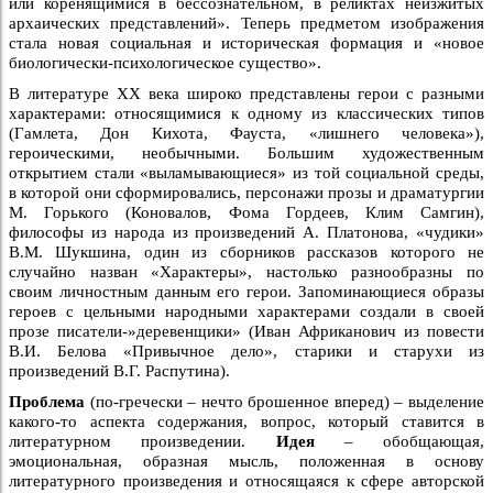
или коренящимися в бессознательном, в реликтах неизжитых
архаических представлений». Теперь предметом изображения
стала новая социальная и историческая формация и «новое
биологически-психологическое существо».
В литературе XX века широко представлены герои с разными
характерами: относящимися к одному из классических типов
(Гамлета, Дон Кихота, Фауста, «лишнего человека»),
героическими, необычными. Большим художественным
открытием стали «выламывающиеся» из той социальной среды,
в которой они сформировались, персонажи прозы и драматургии
М. Горького (Коновалов, Фома Гордеев, Клим Самгин),
философы из народа из произведений А. Платонова, «чудики»
В.М. Шукшина, один из сборников рассказов которого не
случайно назван «Характеры», настолько разнообразны по
своим личностным данным его герои. Запоминающиеся образы
героев с цельными народными характерами создали в своей
прозе писатели-»деревенщики» (Иван Африканович из повести
В.И. Белова «Привычное дело», старики и старухи из
произведений В.Г. Распутина).
Проблема
(по-гречески – нечто брошенное вперед) – выделение
какого-то аспекта содержания, вопрос, который ставится в
литературном произведении.
Идея
– обобщающая,
эмоциональная, образная мысль, положенная в основу
литературного произведения и относящаяся к сфере авторской