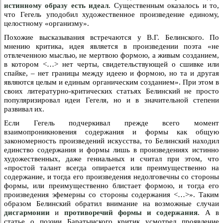
истинному образу есть идеал
. Существенным оказалось и то,
что Гегель уподобил художественное произведение единому,
целостному «организму».
Похожие высказывания встречаются у В.Г. Белинского. По
мнению критика, идея является в произведении поэта «не
отвлеченною мыслью, не мертвою формою, а живым созданием,
в котором <…> нет черты, свидетельствующей о сшивке или
спайке, – нет границы между идеею и формою, но та и другая
являются целым и единым органическим созданием». При этом в
своих литературно-критических статьях Белинский не просто
популяризировал идеи Гегеля, но и в значительной степени
развивал их.
Если Гегель подчеркивал прежде всего момент
взаимопроникновения содержания и формы как общую
закономерность произведений искусства, то Белинский находил
единство содержания и формы лишь в произведениях истинно
художественных, даже гениальных и считал при этом, что
«простой талант всегда опирается или преимущественно на
содержание, и тогда его произведения недолговечны со стороны
формы, или преимущественно блистает формою, и тогда его
произведения эфемерны со стороны содержания <…>». Таким
образом Белинский обратил внимание на возможные случаи
дисгармонии
и
противоречий формы и содержания
. А в
статье о поэзии Баратынского критик усмотрел проявление