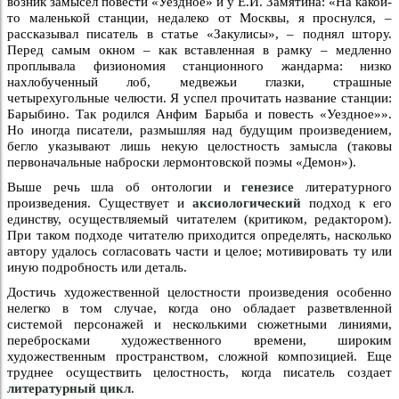
возник замысел повести «Уездное» и у Е.И. Замятина: «На какой-
то маленькой станции, недалеко от Москвы, я проснулся, –
рассказывал писатель в статье «Закулисы», – поднял штору.
Перед самым окном – как вставленная в рамку – медленно
проплывала физиономия станционного жандарма: низко
нахлобученный лоб, медвежьи глазки, страшные
четырехугольные челюсти. Я успел прочитать название станции:
Барыбино. Так родился Анфим Барыба и повесть «Уездное»».
Но иногда писатели, размышляя над будущим произведением,
бегло указывают лишь некую целостность замысла (таковы
первоначальные наброски лермонтовской поэмы «Демон»).
Выше речь шла об онтологии и
генезисе
литературного
произведения. Существует и
аксиологический
подход к его
единству, осуществляемый читателем (критиком, редактором).
При таком подходе читателю приходится определять, насколько
автору удалось согласовать части и целое; мотивировать ту или
иную подробность или деталь.
Достичь художественной целостности произведения особенно
нелегко в том случае, когда оно обладает разветвленной
системой персонажей и несколькими сюжетными линиями,
перебросками художественного времени, широким
художественным пространством, сложной композицией. Еще
труднее осуществить целостность, когда писатель создает
литературный цикл
.