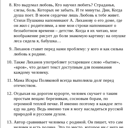
Кто выдумал любовь, Кто научил любить? Страданья,
слезы, боль. Которых не забыть. И те минуты. Дни, Когда
душа поет. В моем сердечке лишь Любовь к тебе живет.
Стихи Пушкина напоминают А. Лиханову о его доме, где
он жил с родителями, а мне мои строки напоминают о
беззаботном времени – детстве. Когда я их читаю, мое
воображение рисует до боли знакомую картину: на опушке
леса сидела я, бабушка…
Лиханов ставит перед нами проблему: у кого и как сильна
любовь к родине.
Также Лиханов употребляет устаревшее слово «бытие»,
«кров», что делает текст доступным для понимания
каждому человеку.
Мама Искры Поляковой всегда выполняла долг перед
отечеством.
Отдыхая на дорогом курорте, человек скучает о таким
простым вещам: березнякам, сосновым борам, по
огромной теплой печке. И именно поэтому я каждое лето
еду на дачу. Ведь именно там я могу насладиться русской
природой и русским духом.
Автор сравнивает человека с родиной. Он пишет, что сам
человек и есть родина. Это то место, которое ни с чего не