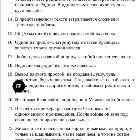
начинается. Родина. В одном этом слове чувствуешь
кусочек себя.
В представленном тексте затрагивается сложная и
трепетная проблема.
Ей (Ахматовой) и людям помогла любовь и вера.
Одной из проблем, затронутых в статье Кузнецова
является утрата органов чувств.
Люби, цени, развивай родину, за тобой последнее слово.
Ведь где мы родились, это же навсегда.
Вывод из этого простой: не продавай душу, будь
личностью, будь человеком. Так давайте же не забывать о
своем родном и дорогом доме, о любимых родителях и
родине.
Не только Блок любил родину, но и Маяковский обожал ее.
В качестве примера рассмотрим Сотникова из
одноименного произведения. После войны он взял под
свою опеку осиротевшего мальчика.
Живя в плотно населенном городе и выезжая на природу
только за шашлыками, мы не замечаем, а то и не хотим
замечать всей красоты природы.