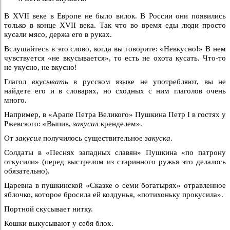
В XVII веке в Европе не было вилок. В России они появились
только в конце XVII века. Так что во время еды люди просто
кусали мясо, держа его в руках.
Вслушайтесь в это слово, когда вы говорите: «Невкусно!» В нем
чувствуется «не вкусывается», то есть не охота кусать. Что-то
не укусно, не вкусно!
Глагол
вкусывать
в русском языке не употребляют, вы не
найдете его и в словарях, но сходных с ним глаголов очень
много.
Например, в «Арапе Петра Великого» Пушкина Петр I в гостях у
Ржевского: «Выпив,
закусил
кренделем».
От
закусил
получилось существительное
закуска
.
Солдаты в «Песнях западных славян» Пушкина «по патрону
откусили» (перед выстрелом из старинного ружья это делалось
обязательно).
Царевна в пушкинской «Сказке о семи богатырях» отравленное
яблочко, которое бросила ей колдунья, «потихоньку прокусила».
Портной скусывает нитку.
Кошки выкусывают у себя блох.