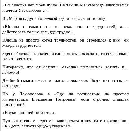
«Но счастья нет моей душе. Не так ли Мы смолоду влюбляемся
и алчем Утех любви…»
В «Мертвых душах»
алчный
звучит совсем по-иному:
«Юноша с самого начала искал только трудностей, алча
действовать только там, где трудно».
Юноша не просто хотел трудностей, он стремился к ним, он
жаждал трудностей.
Здесь сблизились значения слов алкать и жаждать, то есть сильно
желать чего-то.
Интересно, что от
алкати (олкати)
получились
лакать
и…
лакомка
!
Двойной смысл имеет и глагол
питаться
. Люди питаются, то
есть едят.
Но у Ломоносова в «Оде на восшествие на престол
императрицы Елисаветы Петровны» есть строчка, ставшая
пословицей:
«Науки юношей питают…»
Пушкин в своем первом появившемся в печати стихотворении
«К Другу стихотворцу» утверждал: