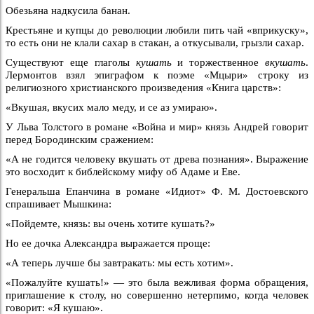
Обезьяна надкусила банан.
Крестьяне и купцы до революции любили пить чай «вприкуску»,
то есть они не клали сахар в стакан, а откусывали, грызли сахар.
Существуют еще глаголы
кушать
и торжественное
вкушать
.
Лермонтов взял эпиграфом к поэме «Мцыри» строку из
религиозного христианского произведения «Книга царств»:
«Вкушая, вкусих мало меду, и се аз умираю».
У Льва Толстого в романе «Война и мир» князь Андрей говорит
перед Бородинским сражением:
«А не годится человеку вкушать от древа познания». Выражение
это восходит к библейскому мифу об Адаме и Еве.
Генеральша Епанчина в романе «Идиот» Ф. М. Достоевского
спрашивает Мышкина:
«Пойдемте, князь: вы очень хотите кушать?»
Но ее дочка Александра выражается проще:
«А теперь лучше бы завтракать: мы есть хотим».
«Пожалуйте кушать!» — это была вежливая форма обращения,
приглашение к столу, но совершенно нетерпимо, когда человек
говорит: «Я кушаю».