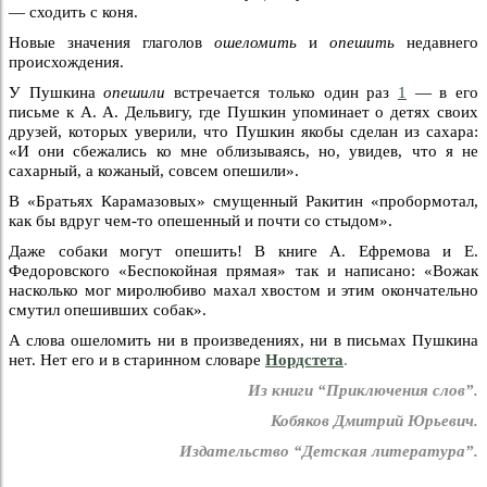
— сходить с коня.
Новые значения глаголов
ошеломить
и
опешить
недавнего
происхождения.
У Пушкина
опешили
встречается только один раз
1
— в его
письме к А. А. Дельвигу, где Пушкин упоминает о детях своих
друзей, которых уверили, что Пушкин якобы сделан из сахара:
«И они сбежались ко мне облизываясь, но, увидев, что я не
сахарный, а кожаный, совсем опешили».
В «Братьях Карамазовых» смущенный Ракитин «пробормотал,
как бы вдруг чем-то опешенный и почти со стыдом».
Даже собаки могут опешить! В книге А. Ефремова и Е.
Федоровского «Беспокойная прямая» так и написано: «Вожак
насколько мог миролюбиво махал хвостом и этим окончательно
смутил опешивших собак».
А слова ошеломить ни в произведениях, ни в письмах Пушкина
нет. Нет его и в старинном словаре
Нордстета
.
Из книги “Приключения слов”.
Кобяков Дмитрий Юрьевич.
Издательство “Детская литература”.