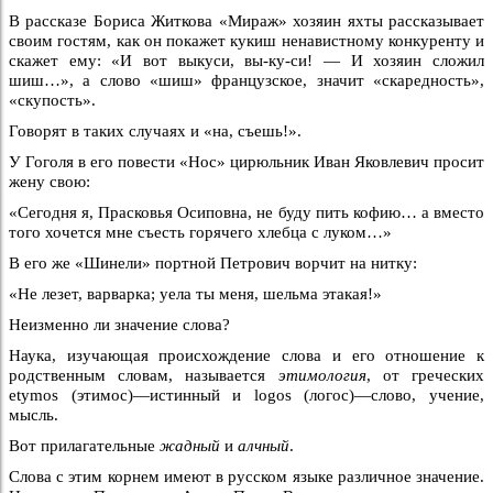
В рассказе Бориса Житкова «Мираж» хозяин яхты рассказывает
своим гостям, как он покажет кукиш ненавистному конкуренту и
скажет ему: «И вот выкуси, вы-ку-си! — И хозяин сложил
шиш…», а слово «шиш» французское, значит «скаредность»,
«скупость».
Говорят в таких случаях и «на, съешь!».
У Гоголя в его повести «Нос» цирюльник Иван Яковлевич просит
жену свою:
«Сегодня я, Прасковья Осиповна, не буду пить кофию… а вместо
того хочется мне съесть горячего хлебца с луком…»
В его же «Шинели» портной Петрович ворчит на нитку:
«Не лезет, варварка; уела ты меня, шельма этакая!»
Неизменно ли значение слова?
Наука, изучающая происхождение слова и его отношение к
родственным словам, называется
этимология
, от греческих
etymos (этимос)—истинный и logos (логос)—слово, учение,
мысль.
Вот прилагательные
жадный
и
алчный
.
Слова с этим корнем имеют в русском языке различное значение.