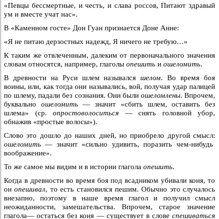
«Певцы бессмертные, и честь, и слава россов, Питают здравый
ум и вместе учат нас».
В «Каменном госте» Дон Гуан признается Доне Анне:
«Я не питаю дерзостных надежд, Я ничего не требую…»
К таким же отвлеченным, далеким от первоначального значения
словам относятся, например, глаголы
опешить
и
ошеломить
.
В древности на Руси шлем назывался
шелом
. Во время боя
воины, или, как тогда они назывались, вой, получая удар палицей
по шлему, падали без сознания. Они были
ошеломлены
. Впрочем,
буквально
ошеломить
— значит «сбить шлем, оставить без
шлема» (ср.
опростоволоситься
— снять головной убор,
обнажив «простые волосы»).
Слово это дошло до наших дней, но приобрело другой смысл:
ошеломить
— значит «сильно удивить, поразить чем-нибудь
воображение».
То же самое мы видим и в истории глагола
опешить
.
Когда в древности во время боя под всадником убивали коня, то
он
опешивал
, то есть становился пешим. Обычно это случалось
внезапно, поэтому в наше время глагол и получил смысл
неожиданности, замешательства. Впрочем, старое значение
глагола— остаться без коня — существует в слове
спешиваться