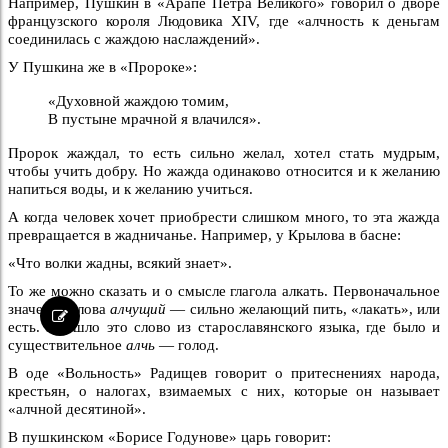
Например, Пушкин в «Арапе Петра Великого» говорил о дворе
французского короля Людовика XIV, где «алчность к деньгам
соединилась с жаждою наслаждений».
У Пушкина же в «Пророке»:
«Духовной жаждою томим,
В пустыне мрачной я влачился».
Пророк жаждал, то есть сильно желал, хотел стать мудрым,
чтобы учить добру. Но жажда одинаково относится и к желанию
напиться воды, и к желанию учиться.
А когда человек хочет приобрести слишком много, то эта жажда
превращается в жадничанье. Например, у Крылова в басне:
«Что волки жадны, всякий знает».
То же можно сказать и о смысле глагола алкать. Первоначальное
значение слова
алчущий
— сильно желающий пить, «лакать», или
есть. Пришло это слово из старославянского языка, где было и
существительное
алчь
— голод.
В оде «Вольность» Радищев говорит о притеснениях народа,
крестьян, о налогах, взимаемых с них, которые он называет
«алчной десятиной».
В пушкинском «Борисе Годунове» царь говорит: