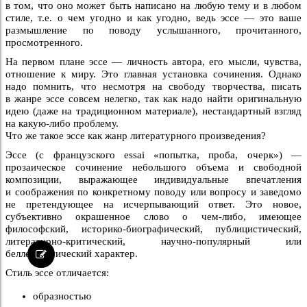
в том, что оно может быть написано на любую тему и в любом
стиле, т.е. о чем угодно и как угодно, ведь эссе — это ваше
размышление по поводу услышанного, прочитанного,
просмотренного.
На первом плане эссе — личность автора, его мысли, чувства,
отношение к миру. Это главная установка сочинения. Однако
надо помнить, что несмотря на свободу творчества, писать
в жанре эссе совсем нелегко, так как надо найти оригинальную
идею (даже на традиционном материале), нестандартный взгляд
на какую-либо проблему.
Что же такое эссе как жанр литературного произведения?
Эссе (с французского еssai «попытка, проба, очерк») —
прозаическое сочинение небольшого объема и свободной
композиции, выражающее индивидуальные впечатления
и соображения по конкретному поводу или вопросу и заведомо
не претендующее на исчерпывающий ответ. Это новое,
субъективно окрашенное слово о чем-либо, имеющее
философский, историко-биографический, публицистический,
литературно-критический, научно-популярный или
беллетристический характер.
Стиль эссе отличается:
образностью