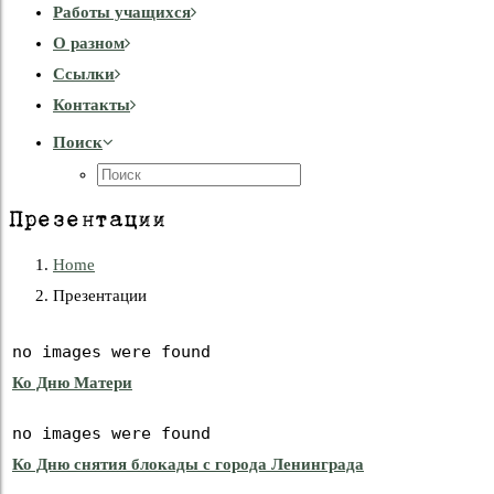
Работы учащихся
О разном
Cсылки
Контакты
Поиск
Презентации
Home
Презентации
no images were found
Ко Дню Матери
no images were found
Ко Дню снятия блокады с города Ленинграда