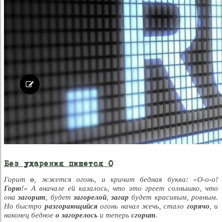
Без ударения пишется О
Горит
о
, жжется огонь, и кричит бедная буква: «О-о-о!
Горю
!» А вначале ей казалось, что это греет солнышко, что
она
загорит
, будет
загорелой
,
загар
будет красивым, ровным.
Но быстро
разгорающийся
огонь начал жечь, стало
горячо
, и
наконец бедное
о
загорелось
и теперь
сгорит
.