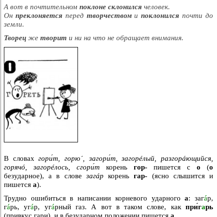
А вот в почтительном
поклоне склонился
человек.
Он
преклоняется
перед
творчеством
и
поклонился
почти до
земли.
Творец
же
творит
и ни на что не обращает внимания.
В словах
гори́т, горю´, загори́т, загорéлый, разгорáющийся,
горячó, загорéлось, сгори́т
корень
гор-
пишется с
о
(
о
безударное), а в слове
загáр
корень
гар-
(ясно слышится и
пишется
а
).
Трудно ошибиться в написании корневого ударного
а
: заг
á
р,
г
á
рь, уг
á
р, уг
á
рный газ. А вот в таком слове, как
при́г
а
рь
(привкус гари), и в безударном положении пишется
а
.