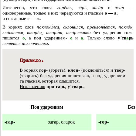
Интересно, что слова
горéть, гáрь, загáр
и
жар
—
однокоренные, только в них чередуются и гласные
о — а
,
и согласные
г — ж
.
В корнях слов
поклони́лся, склони́лся, преклоня́ется, поклóн,
клáняется, творéц, твори́т, твóрчество
без ударения тоже
пишется
о
, а под ударением-
о
и
а
. Только слово
у´тв
а
рь
является исключением
.
Правило.
В корнях
гор-
(гореть),
клон-
(поклониться) и
твор-
(творить) без ударения пишется
о
, а под ударением
та гласная, которая слышится.
Исключения:
пр
иʹгарь, уʹтварь.
Под ударением
Без
-гар-
загар, огарок
-гор-