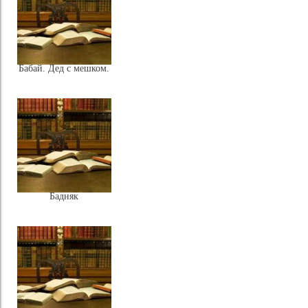
Бабай. Дед с мешком.
Бадняк