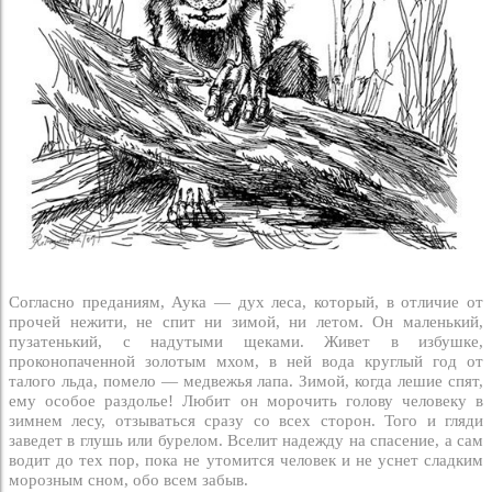
Согласно преданиям, Аука — дух леса, который, в отличие от
прочей нежити, не спит ни зимой, ни летом. Он маленький,
пузатенький, с надутыми щеками. Живет в избушке,
проконопаченной золотым мхом, в ней вода круглый год от
талого льда, помело — медвежья лапа. Зимой, когда лешие спят,
ему особое раздолье! Любит он морочить голову человеку в
зимнем лесу, отзываться сразу со всех сторон. Того и гляди
заведет в глушь или бурелом. Вселит надежду на спасение, а сам
водит до тех пор, пока не утомится человек и не уснет сладким
морозным сном, обо всем забыв.