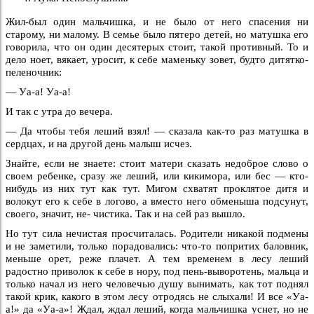
Жил-был один мальчишка, и не было от него спасения ни
старому, ни малому. В семье было пятеро детей, но матушка его
говорила, что он один десятерых стоит, такой противный.
То и
дело ноет, вякает, уросит, к себе маменьку зовет, будто дитятко-
пеленочник:
— Уа-а! Уа-а!
И так с утра до вечера.
— Да чтобы тебя леший взял! — сказала как-то раз матушка в
сердцах, и на другой день малыш исчез.
Знайте, если не знаете: стоит матери сказать недоброе слово о
своем ребенке, сразу же леший, или кикимора, или бес — кто-
нибудь из них тут как тут. Мигом схватят проклятое дитя и
волокут его к себе в логово, а вместо него обменыша подсунут,
своего, значит, не- чистика. Так и на сей раз вышло.
Но тут сила нечистая просчиталась. Родители никакой подмены
и не заметили, только порадовались: что-то попритих баловник,
меньше орет, реже плачет. А тем временем в лесу леший
радостно приволок к себе в нору, под пень-выворотень, мальца и
только начал из него человечью душу вынимать, как тот поднял
такой крик, какого в этом лесу отродясь не слыхали! И все «Уа-
а!» да «Уа-а»! Ждал, ждал леший, когда мальчишка уснет, но не